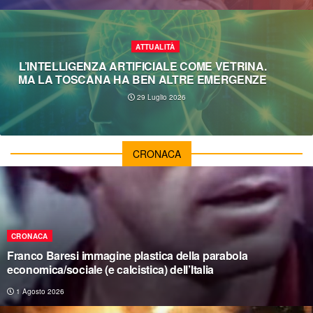
ATTUALITÀ
Berlino, il gay pride e una cronaca facilmente
prevedibile
26 Luglio 2026
CRONACA
CRONACA
Franco Baresi immagine plastica della parabola
economica/sociale (e calcistica) dell’Italia
1 Agosto 2026