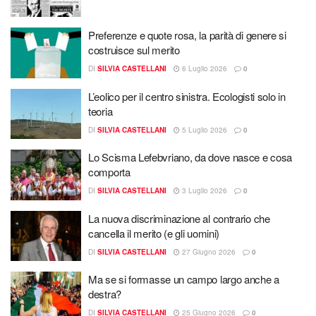
Preferenze e quote rosa, la parità di genere si
costruisce sul merito
DI
SILVIA CASTELLANI
6 Luglio 2026
0
L’eolico per il centro sinistra. Ecologisti solo in
teoria
DI
SILVIA CASTELLANI
5 Luglio 2026
0
​Lo Scisma Lefebvriano, da dove nasce e cosa
comporta
DI
SILVIA CASTELLANI
3 Luglio 2026
0
La nuova discriminazione al contrario che
cancella il merito (e gli uomini)
DI
SILVIA CASTELLANI
27 Giugno 2026
0
Ma se si formasse un campo largo anche a
destra? ​
DI
SILVIA CASTELLANI
25 Giugno 2026
0