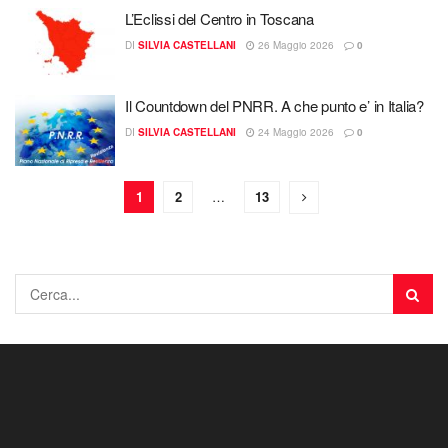
L’Eclissi del Centro in Toscana
DI
SILVIA CASTELLANI
26 Maggio 2026
0
Il Countdown del PNRR. A che punto e’ in Italia?
DI
SILVIA CASTELLANI
24 Maggio 2026
0
1
2
…
13