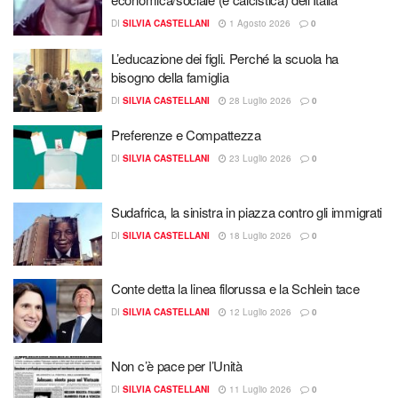
DI
SILVIA CASTELLANI
1 Agosto 2026
0
L’educazione dei figli. Perché la scuola ha
bisogno della famiglia
DI
SILVIA CASTELLANI
28 Luglio 2026
0
Preferenze e Compattezza
DI
SILVIA CASTELLANI
23 Luglio 2026
0
Sudafrica, la sinistra in piazza contro gli immigrati
DI
SILVIA CASTELLANI
18 Luglio 2026
0
Conte detta la linea filorussa e la Schlein tace
DI
SILVIA CASTELLANI
12 Luglio 2026
0
Non c’è pace per l’Unità ​
DI
SILVIA CASTELLANI
11 Luglio 2026
0