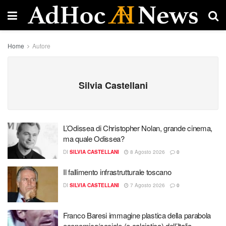
Home
Autore
Silvia Castellani
L’Odissea di Christopher Nolan, grande cinema,
ma quale Odissea?
DI
SILVIA CASTELLANI
8 Agosto 2026
0
Il fallimento infrastrutturale toscano
DI
SILVIA CASTELLANI
7 Agosto 2026
0
Franco Baresi immagine plastica della parabola
economica/sociale (e calcistica) dell’Italia