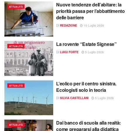
Nuove tendenze dell’abitare: la
ATTUALITÀ
priorità passa per l’abbattimento
delle barriere
DI
REDAZIONE
10 Luglio 2026
La rovente “Estate Signese”
ATTUALITÀ
DI
LUIGI FORTE
5 Luglio 2026
L’eolico per il centro sinistra.
ATTUALITÀ
Ecologisti solo in teoria
DI
SILVIA CASTELLANI
5 Luglio 2026
Dal banco di scuola alla realtà:
ATTUALITÀ
come prepararsi alla didattica