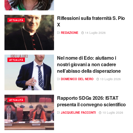
Riflessioni sulla fraternità S. Pio
ATTUALITÀ
X
DI
REDAZIONE
14 Luglio 2026
Nel nome di Edo: aiutiamo i
ATTUALITÀ
nostri giovani a non cadere
nell’abisso della disperazione
DI
DOMENICO DEL NERO
13 Luglio 2026
Rapporto SDGs 2026: ISTAT
ATTUALITÀ
presenta il convegno scientifico
DI
JACQUELINE FACCONTI
10 Luglio 2026