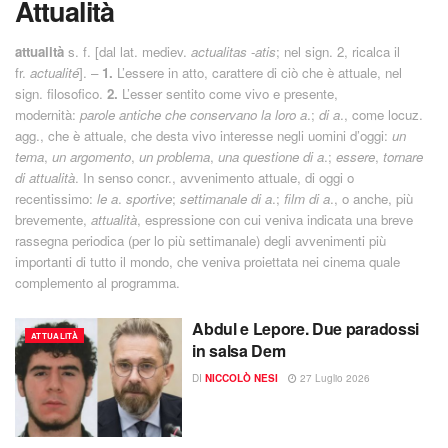
Attualità
attualità
s. f. [dal lat. mediev.
actualitas
-
atis
; nel sign. 2, ricalca il
fr.
actualité
]. –
1.
L’essere in atto, carattere di ciò che è attuale, nel
sign. filosofico.
2.
L’esser sentito come vivo e presente,
modernità:
parole antiche che conservano la loro a
.;
di a
., come locuz.
agg., che è attuale, che desta vivo interesse negli uomini d’oggi:
un
tema
,
un argomento
,
un problema
,
una questione di a
.;
essere
,
tornare
di attualità
. In senso concr., avvenimento attuale, di oggi o
recentissimo:
le a
.
sportive
;
settimanale di a
.;
film di a
., o anche, più
brevemente,
attualità
, espressione con cui veniva indicata una breve
rassegna periodica (per lo più settimanale) degli avvenimenti più
importanti di tutto il mondo, che veniva proiettata nei cinema quale
complemento al programma.
Abdul e Lepore. Due paradossi
ATTUALITÀ
in salsa Dem
DI
NICCOLÒ NESI
27 Luglio 2026