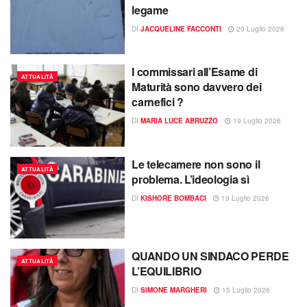
legame
DI
JACQUELINE FACCONTI
20 Luglio 2026
I commissari all’Esame di
ATTUALITÀ
Maturità sono davvero dei
carnefici ?
DI
MARIA LUCE ABRUZZO
19 Luglio 2026
Le telecamere non sono il
ATTUALITÀ
problema. L’ideologia sì
DI
KISHORE BOMBACI
19 Luglio 2026
QUANDO UN SINDACO PERDE
ATTUALITÀ
L’EQUILIBRIO
DI
SIMONE MARGHERI
15 Luglio 2026