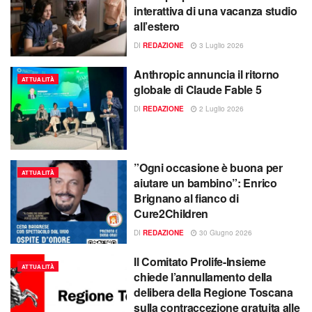
interattiva di una vacanza studio
all’estero
DI
REDAZIONE
3 Luglio 2026
Anthropic annuncia il ritorno
ATTUALITÀ
globale di Claude Fable 5
DI
REDAZIONE
2 Luglio 2026
​”Ogni occasione è buona per
ATTUALITÀ
aiutare un bambino”: Enrico
Brignano al fianco di
Cure2Children ​
DI
REDAZIONE
30 Giugno 2026
Il Comitato Prolife-Insieme
ATTUALITÀ
chiede l’annullamento della
delibera della Regione Toscana
sulla contraccezione gratuita alle