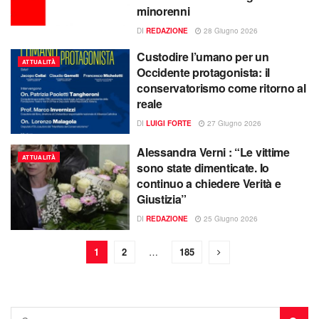
minorenni
DI
REDAZIONE
28 Giugno 2026
Custodire l’umano per un
ATTUALITÀ
Occidente protagonista: il
conservatorismo come ritorno al
reale
DI
LUIGI FORTE
27 Giugno 2026
Alessandra Verni : “Le vittime
ATTUALITÀ
sono state dimenticate. Io
continuo a chiedere Verità e
Giustizia”
DI
REDAZIONE
25 Giugno 2026
1
2
…
185