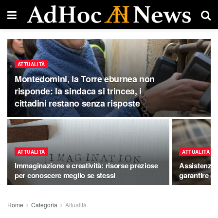
ATTUALITÀ
Montedomini, la Torre eburnea non
risponde: la sindaca si trincea, i
cittadini restano senza risposte
ATTUALITÀ
ATTUALITÀ
Immaginazione e creatività: risorse preziose
Assistenza
per conoscere meglio se stessi
garantire co
Home
Categoria
Attualità