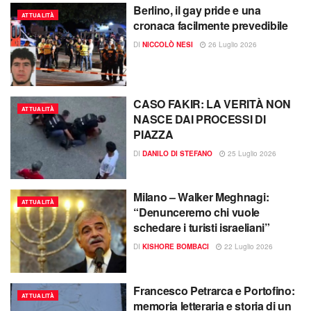
Berlino, il gay pride e una
ATTUALITÀ
cronaca facilmente prevedibile
DI
NICCOLÒ NESI
26 Luglio 2026
CASO FAKIR: LA VERITÀ NON
ATTUALITÀ
NASCE DAI PROCESSI DI
PIAZZA
DI
DANILO DI STEFANO
25 Luglio 2026
Milano – Walker Meghnagi:
ATTUALITÀ
“Denunceremo chi vuole
schedare i turisti israeliani”
DI
KISHORE BOMBACI
22 Luglio 2026
Francesco Petrarca e Portofino:
ATTUALITÀ
memoria letteraria e storia di un