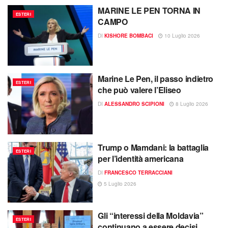
MARINE LE PEN TORNA IN
ESTERI
CAMPO
DI
KISHORE BOMBACI
10 Luglio 2026
Marine Le Pen, il passo indietro
ESTERI
che può valere l’Eliseo​
DI
ALESSANDRO SCIPIONI
8 Luglio 2026
Trump o Mamdani: la battaglia
ESTERI
per l’identità americana
DI
FRANCESCO TERRACCIANI
5 Luglio 2026
Gli “interessi della Moldavia”
ESTERI
continuano a essere decisi