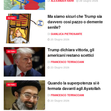
DI
ALEXANDER RAHR
28 Giugno 2026
Ma siamo sicuri che Trump sia
ESTERI
davvero così pazzo o demente
senile?
DI
GIANLUCA PIETROSANTE
25 Giugno 2026
Trump dichiara vittoria, gli
ESTERI
americani restano scettici
DI
FRANCESCO TERRACCIANI
23 Giugno 2026
Quando la superpotenza si è
ESTERI
fermata davanti agli Ayatollah
DI
FRANCESCO TERRACCIANI
20 Giugno 2026