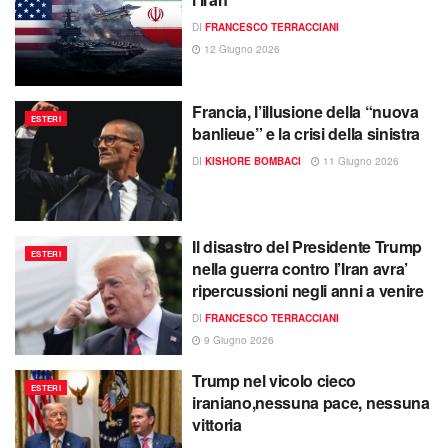
DI
FRANCESCO TERRACCIANI
12 Giugno 2026
Francia, l’illusione della “nuova
ESTERI
banlieue” e la crisi della sinistra
DI
KISHORE BOMBACI
11 Giugno 2026
Il disastro del Presidente Trump
ESTERI
nella guerra contro l’Iran avra’
ripercussioni negli anni a venire
DI
FRANCESCO TERRACCIANI
9 Giugno 2026
Trump nel vicolo cieco
ESTERI
iraniano,nessuna pace, nessuna
vittoria