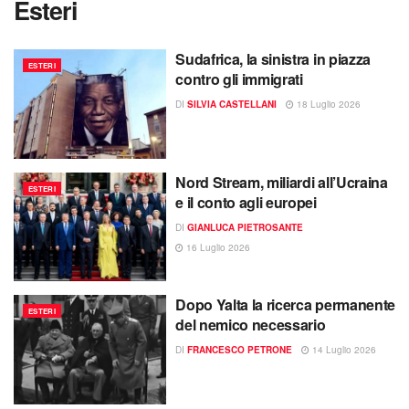
Esteri
Sudafrica, la sinistra in piazza
ESTERI
contro gli immigrati
DI
SILVIA CASTELLANI
18 Luglio 2026
Nord Stream, miliardi all’Ucraina
ESTERI
e il conto agli europei
DI
GIANLUCA PIETROSANTE
16 Luglio 2026
Dopo Yalta la ricerca permanente
ESTERI
del nemico necessario
DI
FRANCESCO PETRONE
14 Luglio 2026