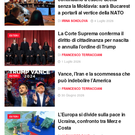
senza la Moldavia: sarà Bucarest
a portarli al vertice della NATO
DI
IRINA SOKOLOVA
4 Luglio 2026
La Corte Suprema conferma il
ESTERI
diritto di cittadinanza per nascita
e annulla l’ordine di Trump
DI
FRANCESCO TERRACCIANI
1 Luglio 2026
Vance, l’Iran e la scommessa che
ESTERI
può indebolire l’America
DI
FRANCESCO TERRACCIANI
30 Giugno 2026
L’Europa si divide sulla pace in
ESTERI
Ucraina, confronto tra Merz e
Costa