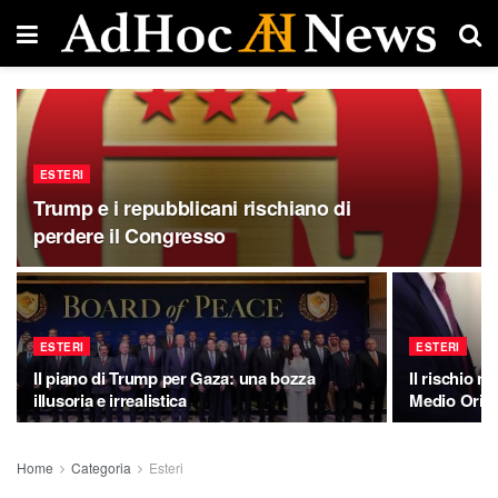
ESTERI
Trump e i repubblicani rischiano di
perdere il Congresso
ESTERI
ESTERI
Il piano di Trump per Gaza: una bozza
Il rischio nu
illusoria e irrealistica
Medio Orie
Home
Categoria
Esteri