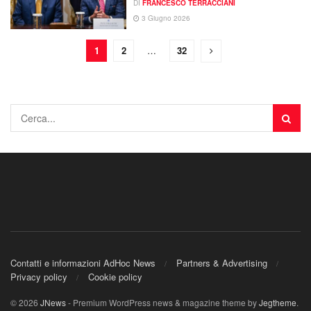
DI
FRANCESCO TERRACCIANI
3 Giugno 2026
1
2
…
32
Contatti e informazioni AdHoc News
Partners & Advertising
Privacy policy
Cookie policy
© 2026
JNews
- Premium WordPress news & magazine theme by
Jegtheme
.