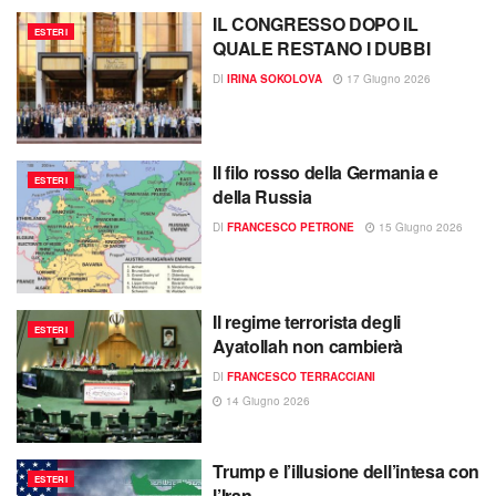
IL CONGRESSO DOPO IL
ESTERI
QUALE RESTANO I DUBBI
DI
IRINA SOKOLOVA
17 Giugno 2026
Il filo rosso della Germania e
ESTERI
della Russia
DI
FRANCESCO PETRONE
15 Giugno 2026
Il regime terrorista degli
ESTERI
Ayatollah non cambierà
DI
FRANCESCO TERRACCIANI
14 Giugno 2026
Trump e l’illusione dell’intesa con
ESTERI
l’Iran