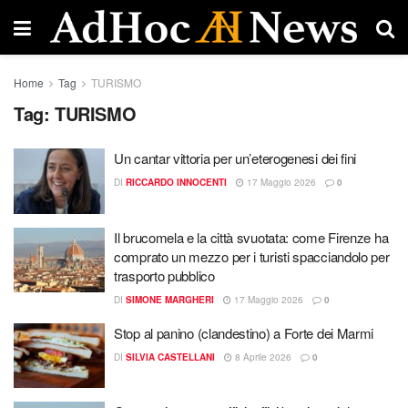
Home
Tag
TURISMO
Tag:
TURISMO
Un cantar vittoria per un’eterogenesi dei fini
DI
RICCARDO INNOCENTI
17 Maggio 2026
0
Il brucomela e la città svuotata: come Firenze ha
comprato un mezzo per i turisti spacciandolo per
trasporto pubblico
DI
SIMONE MARGHERI
17 Maggio 2026
0
Stop al panino (clandestino) a Forte dei Marmi
DI
SILVIA CASTELLANI
8 Aprile 2026
0