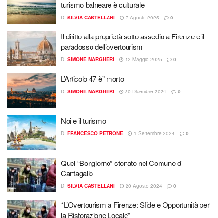
turismo balneare è culturale
DI
SILVIA CASTELLANI
7 Agosto 2025
0
Il diritto alla proprietà sotto assedio a Firenze e il
paradosso dell’overtourism
DI
SIMONE MARGHERI
12 Maggio 2025
0
L’Articolo 47 è” morto
DI
SIMONE MARGHERI
30 Dicembre 2024
0
Noi e il turismo
DI
FRANCESCO PETRONE
1 Settembre 2024
0
Quel “Bongiorno” stonato nel Comune di
Cantagallo
DI
SILVIA CASTELLANI
20 Agosto 2024
0
*L’Overtourism a Firenze: Sfide e Opportunità per
la Ristorazione Locale*