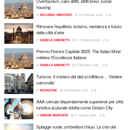
Overtourism, caro affitti, affitti brevi, social
housing
DI
RICCARDO INNOCENTI
18 Febbraio 2026
0
Ritrovare l’equilibrio: turismo, residenza e futuro
delle città d’arte
DI
DANIELA SIMONETTI
11 Febbraio 2026
0
Premio Firenze Capitale 2025: The Italian Mind
celebra l’Eccellenza Italiana
DI
DANIELA SIMONETTI
2 Dicembre 2025
0
Turismo. Il mistero dei dati si infittisce… ‘Vedere
cammello’
DI
REDAZIONE
6 Settembre 2025
0
AAA cercasi disperatamente supereroe per città
turistica al plurale ridotta come Gotam City
DI
SIMONE MARGHERI
17 Agosto 2025
0
Spiagge vuote, ombrelloni chiusi. La crisi del