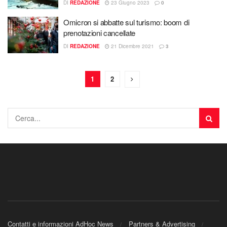
DI
REDAZIONE
23 Giugno 2023
0
Omicron si abbatte sul turismo: boom di
prenotazioni cancellate
DI
REDAZIONE
21 Dicembre 2021
3
1
2
Contatti e informazioni AdHoc News
Partners & Advertising