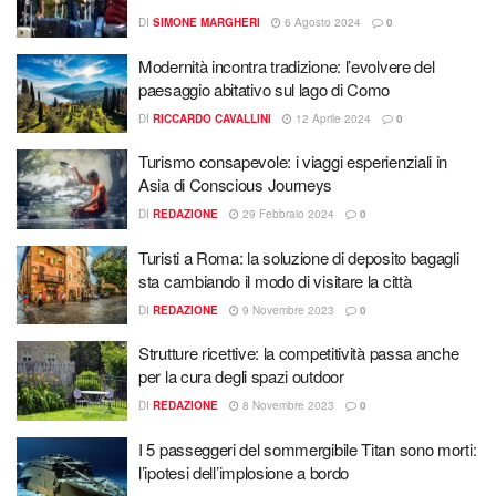
DI
SIMONE MARGHERI
6 Agosto 2024
0
Modernità incontra tradizione: l’evolvere del
paesaggio abitativo sul lago di Como
DI
RICCARDO CAVALLINI
12 Aprile 2024
0
Turismo consapevole: i viaggi esperienziali in
Asia di Conscious Journeys
DI
REDAZIONE
29 Febbraio 2024
0
Turisti a Roma: la soluzione di deposito bagagli
sta cambiando il modo di visitare la città
DI
REDAZIONE
9 Novembre 2023
0
Strutture ricettive: la competitività passa anche
per la cura degli spazi outdoor
DI
REDAZIONE
8 Novembre 2023
0
I 5 passeggeri del sommergibile Titan sono morti:
l’ipotesi dell’implosione a bordo