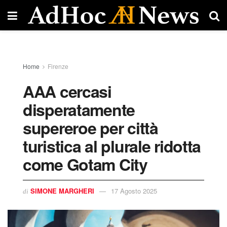
Home
Firenze
AAA cercasi
disperatamente
supereroe per città
turistica al plurale ridotta
come Gotam City
SIMONE MARGHERI
17 Agosto 2025
di