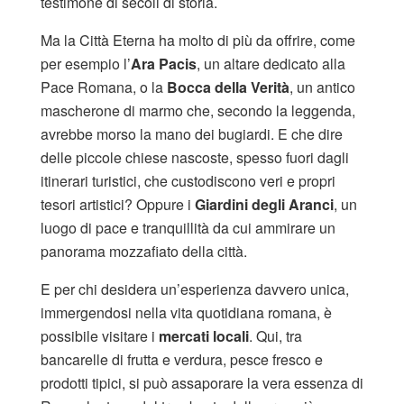
testimone di secoli di storia.
Ma la Città Eterna ha molto di più da offrire, come
per esempio l’
Ara Pacis
, un altare dedicato alla
Pace Romana, o la
Bocca della Verità
, un antico
mascherone di marmo che, secondo la leggenda,
avrebbe morso la mano dei bugiardi. E che dire
delle piccole chiese nascoste, spesso fuori dagli
itinerari turistici, che custodiscono veri e propri
tesori artistici? Oppure i
Giardini degli Aranci
, un
luogo di pace e tranquillità da cui ammirare un
panorama mozzafiato della città.
E per chi desidera un’esperienza davvero unica,
immergendosi nella vita quotidiana romana, è
possibile visitare i
mercati locali
. Qui, tra
bancarelle di frutta e verdura, pesce fresco e
prodotti tipici, si può assaporare la vera essenza di