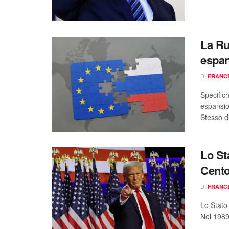
La Ru
espan
DI
FRANC
Specific
espansio
Stesso di
Lo Sta
Cento
DI
FRANC
Lo Stato 
Nel 1989 