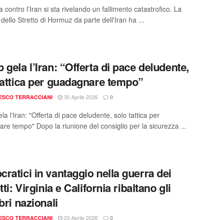
 contro l'Iran si sta rivelando un fallimento catastrofico. La
dello Stretto di Hormuz da parte dell'Iran ha ...
 gela l’Iran: “Offerta di pace deludente,
tattica per guadagnare tempo”
30 Aprile 2026
ESCO TERRACCIANI
0
a l'Iran: "Offerta di pace deludente, solo tattica per
re tempo" Dopo la riunione del consiglio per la sicurezza ...
ratici in vantaggio nella guerra dei
tti: Virginia e California ribaltano gli
bri nazionali
23 Aprile 2026
ESCO TERRACCIANI
0