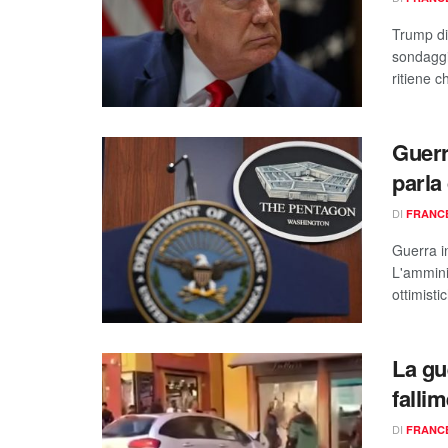
Trump dic
sondaggi
ritiene ch
Guerr
parla 
DI
FRANC
Guerra in
L'ammini
ottimistic
La gu
falli
DI
FRANC