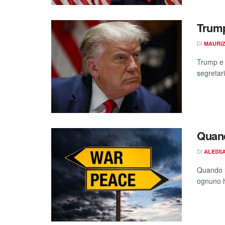
Trump
DI
MAURIZ
Trump e 
segretari
Quand
DI
ALESSA
Quando l
ognuno h