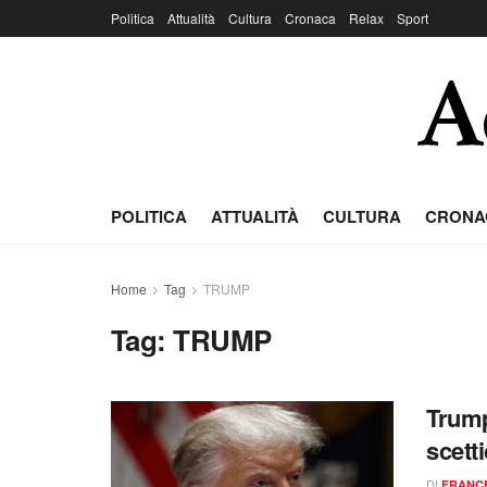
Politica
Attualità
Cultura
Cronaca
Relax
Sport
POLITICA
ATTUALITÀ
CULTURA
CRONA
Home
Tag
TRUMP
Tag:
TRUMP
Trump
scetti
DI
FRANC