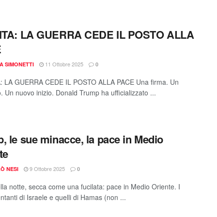
NITA: LA GUERRA CEDE IL POSTO ALLA
E
11 Ottobre 2025
A SIMONETTI
0
A: LA GUERRA CEDE IL POSTO ALLA PACE Una firma. Un
 Un nuovo inizio. Donald Trump ha ufficializzato ...
, le sue minacce, la pace in Medio
te
9 Ottobre 2025
Ò NESI
0
lla notte, secca come una fucilata: pace in Medio Oriente. I
tanti di Israele e quelli di Hamas (non ...