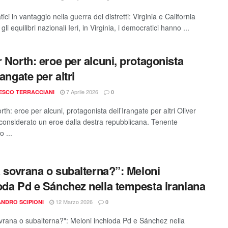
ci in vantaggio nella guerra dei distretti: Virginia e California
 gli equilibri nazionali Ieri, in Virginia, i democratici hanno ...
r North: eroe per alcuni, protagonista
rangate per altri
7 Aprile 2026
ESCO TERRACCIANI
0
rth: eroe per alcuni, protagonista dell’Irangate per altri Oliver
 considerato un eroe dalla destra repubblicana. Tenente
o ...
ia sovrana o subalterna?”: Meloni
oda Pd e Sánchez nella tempesta iraniana
12 Marzo 2026
NDRO SCIPIONI
0
sovrana o subalterna?": Meloni inchioda Pd e Sánchez nella