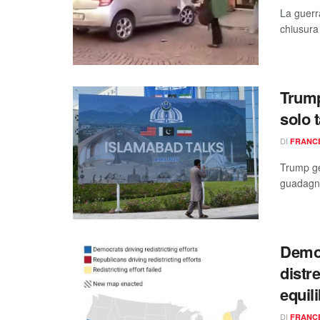
La guerra
chiusura 
Trump
solo 
DI
FRANC
Trump gel
guadagna
Democ
distre
equili
DI
FRANC