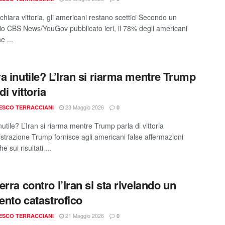
hiara vittoria, gli americani restano scettici Secondo un
o CBS News/YouGov pubblicato ieri, il 78% degli americani
e ...
a inutile? L’Iran si riarma mentre Trump
di vittoria
23 Maggio 2026
ESCO TERRACCIANI
0
utile? L’Iran si riarma mentre Trump parla di vittoria
strazione Trump fornisce agli americani false affermazioni
he sui risultati ...
erra contro l’Iran si sta rivelando un
mento catastrofico
21 Maggio 2026
ESCO TERRACCIANI
0