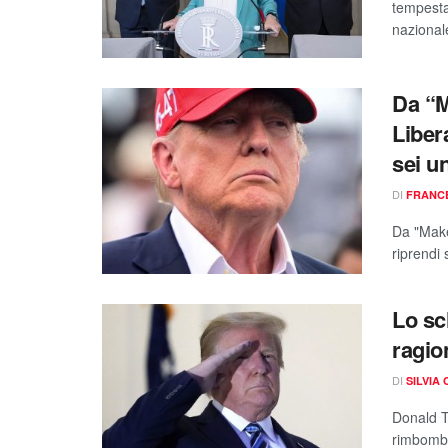
tempesta
nazionale
Da “M
Liber
sei u
DI
FRANC
Da "Make
riprendi 
Lo sc
ragio
DI
SILVIA
​Donald 
rimbomba