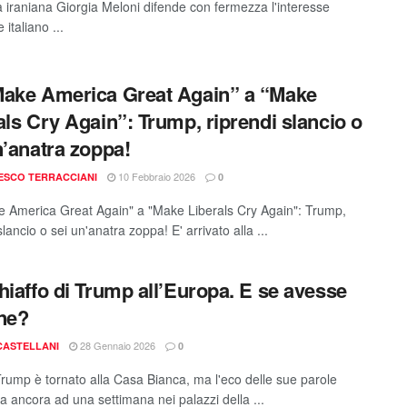
 iraniana Giorgia Meloni difende con fermezza l'interesse
 italiano ...
ake America Great Again” a “Make
als Cry Again”: Trump, riprendi slancio o
n’anatra zoppa!
10 Febbraio 2026
ESCO TERRACCIANI
0
 America Great Again" a "Make Liberals Cry Again": Trump,
slancio o sei un'anatra zoppa! E' arrivato alla ...
hiaffo di Trump all’Europa. E se avesse
ne?
28 Gennaio 2026
 CASTELLANI
0
Trump è tornato alla Casa Bianca, ma l'eco delle sue parole
 ancora ad una settimana nei palazzi della ...