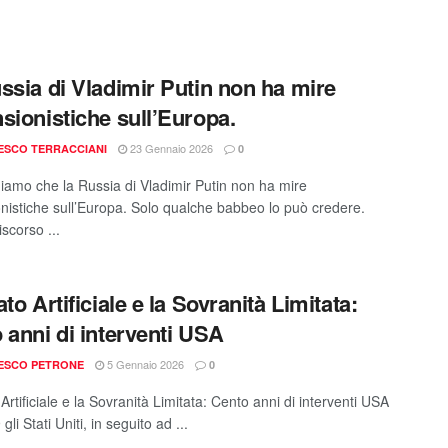
ssia di Vladimir Putin non ha mire
sionistiche sull’Europa.
23 Gennaio 2026
ESCO TERRACCIANI
0
hiamo che la Russia di Vladimir Putin non ha mire
nistiche sull’Europa. Solo qualche babbeo lo può credere.
scorso ...
to Artificiale e la Sovranità Limitata:
 anni di interventi USA
5 Gennaio 2026
ESCO PETRONE
0
Artificiale e la Sovranità Limitata: Cento anni di interventi USA
gli Stati Uniti, in seguito ad ...