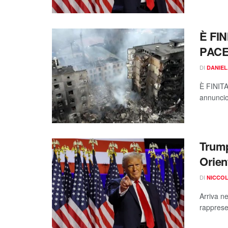
È FI
PAC
DI
DANIEL
È FINIT
annuncio.
Trump
Orien
DI
NICCOL
Arriva ne
rappresen