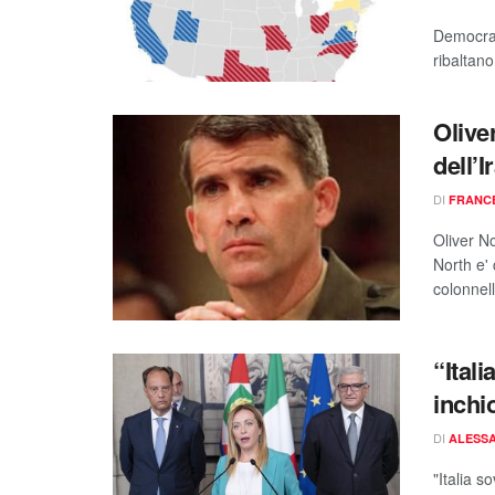
Democrati
ribaltano
Olive
dell’I
DI
FRANC
Oliver No
North e'
colonnell
“Ital
inchi
DI
ALESSA
"Italia 