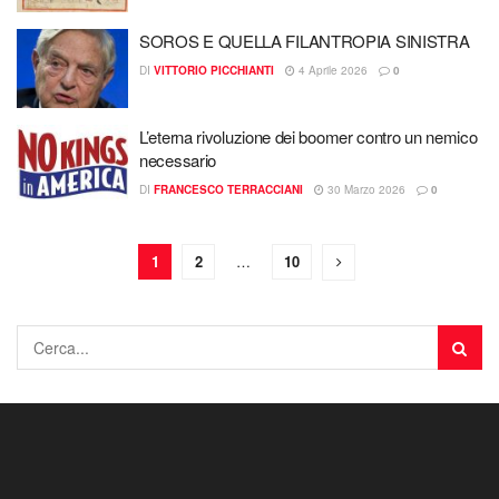
SOROS E QUELLA FILANTROPIA SINISTRA
DI
VITTORIO PICCHIANTI
4 Aprile 2026
0
L’eterna rivoluzione dei boomer contro un nemico
necessario
DI
FRANCESCO TERRACCIANI
30 Marzo 2026
0
1
2
…
10