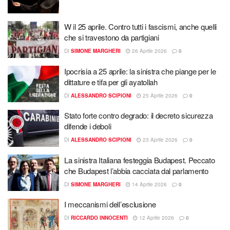
W il 25 aprile. Contro tutti i fascismi, anche quelli
che si travestono da partigiani
DI
SIMONE MARGHERI
26 Aprile 2026
0
Ipocrisia a 25 aprile: la sinistra che piange per le
dittature e tifa per gli ayatollah
DI
ALESSANDRO SCIPIONI
25 Aprile 2026
0
Stato forte contro degrado: il decreto sicurezza
difende i deboli
DI
ALESSANDRO SCIPIONI
23 Aprile 2026
0
La sinistra Italiana festeggia Budapest. Peccato
che Budapest l’abbia cacciata dal parlamento
DI
SIMONE MARGHERI
14 Aprile 2026
0
I meccanismi dell’esclusione
DI
RICCARDO INNOCENTI
12 Aprile 2026
0