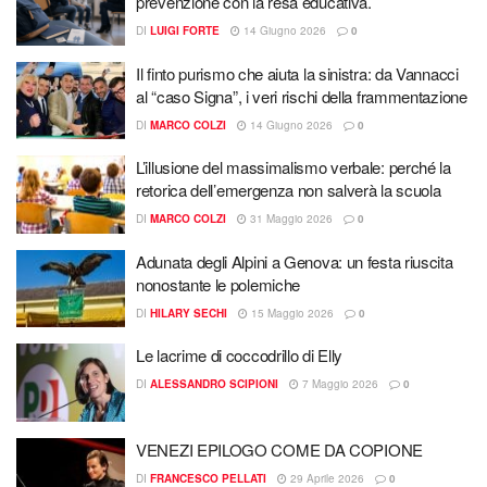
prevenzione con la resa educativa.
DI
LUIGI FORTE
14 Giugno 2026
0
Il finto purismo che aiuta la sinistra: da Vannacci
al “caso Signa”, i veri rischi della frammentazione
DI
MARCO COLZI
14 Giugno 2026
0
L’illusione del massimalismo verbale: perché la
retorica dell’emergenza non salverà la scuola
DI
MARCO COLZI
31 Maggio 2026
0
Adunata degli Alpini a Genova: un festa riuscita
nonostante le polemiche
DI
HILARY SECHI
15 Maggio 2026
0
Le lacrime di coccodrillo di Elly
DI
ALESSANDRO SCIPIONI
7 Maggio 2026
0
VENEZI EPILOGO COME DA COPIONE
DI
FRANCESCO PELLATI
29 Aprile 2026
0