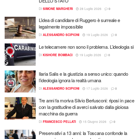
DELLO STATO
DI
SIMONE MARGHERI
28 Luglio 2026
0
L’idea di candidare di Ruggero è surreale e
legalmente impossibile
DI
ALESSANDRO SCIPIONI
19 Luglio 2026
0
Le telecamere non sono il problema. L’ideologia sì
DI
KISHORE BOMBACI
19 Luglio 2026
0
Ilaria Salis e la giustizia a senso unico: quando
l’ideologia ignora la realtà umana
DI
ALESSANDRO SCIPIONI
17 Luglio 2026
0
Tre anni fa moriva Silvio Berlusconi: riposi in pace
con la gratitudine di averci salvato dalla gioiosa
macchina da guerra
DI
FRANCESCO PELLATI
15 Giugno 2026
0
Preservativi a 13 anni: la Toscana confonde la