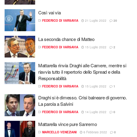
Così vai via
DI
FEDERICO DI VARSAVIA
21 Luglio 2022
20
La seconda chance di Matteo
DI
FEDERICO DI VARSAVIA
15 Luglio 2022
2
Mattarella rinvia Draghi alle Camere, mentre si
riavvia tutto il repertorio dello Spread e della
Responsabilità
DI
FEDERICO DI VARSAVIA
15 Luglio 2022
1
Draghi si è dimesso. Crisi balneare di governo.
La parola a Salvini
DI
FEDERICO DI VARSAVIA
14 Luglio 2022
0
Mattarella vince pure Sanremo
DI
MARCELLO VENEZIANI
6 Febbraio 2022
0