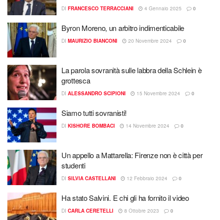
DI
FRANCESCO TERRACCIANI
4 Gennaio 2025
0
Byron Moreno, un arbitro indimenticabile
DI
MAURIZIO BIANCONI
20 Novembre 2024
0
La parola sovranità sulle labbra della Schlein è
grottesca
DI
ALESSANDRO SCIPIONI
15 Novembre 2024
0
Siamo tutti sovranisti!
DI
KISHORE BOMBACI
14 Novembre 2024
0
Un appello a Mattarella: Firenze non è città per
studenti
DI
SILVIA CASTELLANI
12 Febbraio 2024
0
Ha stato Salvini. E chi gli ha fornito il video
DI
CARLA CERETELLI
8 Ottobre 2023
0