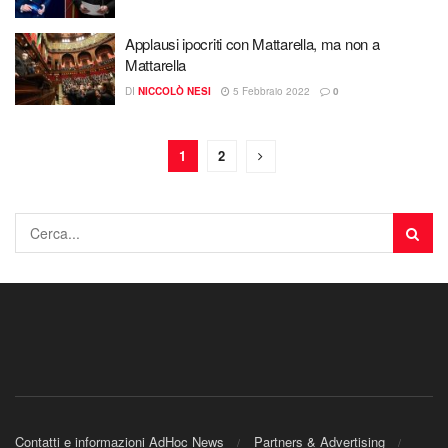
Applausi ipocriti con Mattarella, ma non a
Mattarella
DI
NICCOLÒ NESI
5 Febbraio 2022
0
1
2
Contatti e informazioni AdHoc News
Partners & Advertising