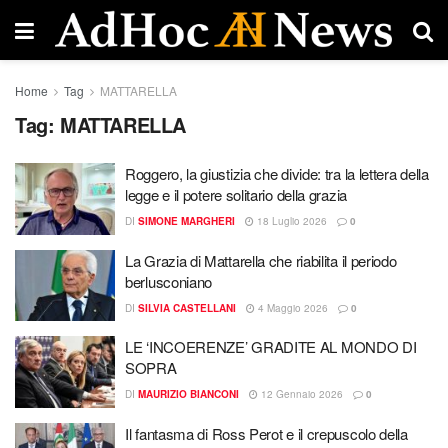
Home
Tag
MATTARELLA
Tag:
MATTARELLA
Roggero, la giustizia che divide: tra la lettera della
legge e il potere solitario della grazia
DI
SIMONE MARGHERI
18 Luglio 2026
0
La Grazia di Mattarella che riabilita il periodo
berlusconiano
DI
SILVIA CASTELLANI
4 Maggio 2026
0
LE ‘INCOERENZE’ GRADITE AL MONDO DI
SOPRA
DI
MAURIZIO BIANCONI
12 Gennaio 2026
0
​Il fantasma di Ross Perot e il crepuscolo della