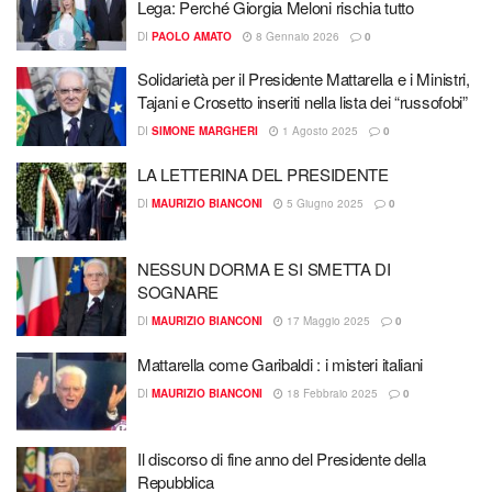
Lega: Perché Giorgia Meloni rischia tutto
DI
PAOLO AMATO
8 Gennaio 2026
0
Solidarietà per il Presidente Mattarella e i Ministri,
Tajani e Crosetto inseriti nella lista dei “russofobi”
DI
SIMONE MARGHERI
1 Agosto 2025
0
LA LETTERINA DEL PRESIDENTE
DI
MAURIZIO BIANCONI
5 Giugno 2025
0
NESSUN DORMA E SI SMETTA DI
SOGNARE
DI
MAURIZIO BIANCONI
17 Maggio 2025
0
Mattarella come Garibaldi : i misteri italiani
DI
MAURIZIO BIANCONI
18 Febbraio 2025
0
Il discorso di fine anno del Presidente della
Repubblica