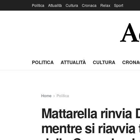
Politica
Attualità
Cultura
Cronaca
Relax
Sport
POLITICA
ATTUALITÀ
CULTURA
CRONA
Home
Politica
Mattarella rinvia
mentre si riavvia 