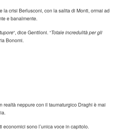
e la crisi Berlusconi, con la salita di Monti, ormai ad
ente e banalmente.
tupore
“, dice Gentiloni. “
Totale incredulità per gli
ria Bonomi.
in realtà neppure con il taumaturgico Draghi è mai
ia.
ti economici sono l’unica voce in capitolo.