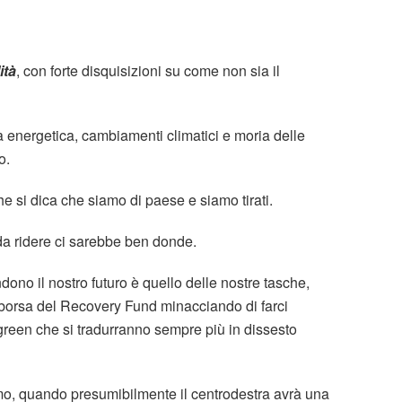
ità
, con forte disquisizioni su come non sia il
za energetica, cambiamenti climatici e moria delle
o.
he si dica che siamo di paese e siamo tirati.
da ridere ci sarebbe ben donde.
ono il nostro futuro è quello delle nostre tasche,
a borsa del Recovery Fund minacciando di farci
 green che si tradurranno sempre più in dissesto
mo, quando presumibilmente il centrodestra avrà una