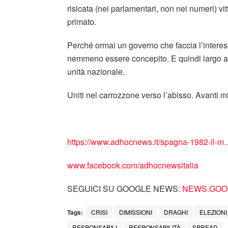
risicata (nei parlamentari, non nei numeri) vit
primato.
Perché ormai un governo che faccia l’interess
nemmeno essere concepito. E quindi largo a c
unità nazionale.
Uniti nel carrozzone verso l’abisso. Avanti mi
https://www.adhocnews.it/spagna-1982-il-m…
www.facebook.com/adhocnewsitalia
SEGUICI SU GOOGLE NEWS:
NEWS.GOOG
Tags:
CRISI
DIMISSIONI
DRAGHI
ELEZIONI
RESPONSABILI
RESPONSABILITÀ
SPREAD