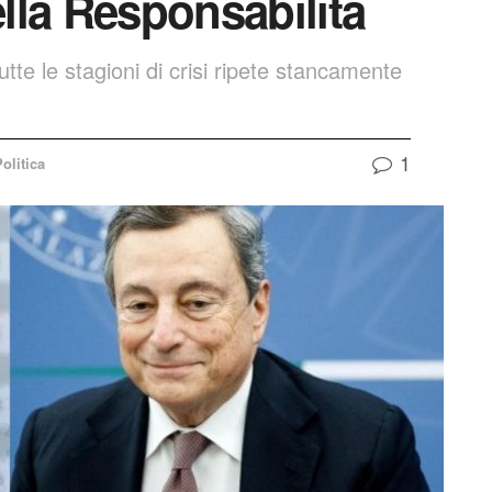
lla Responsabilità
tte le stagioni di crisi ripete stancamente
1
olitica