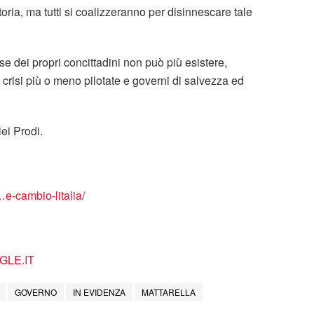
toria, ma tutti si coalizzeranno per disinnescare tale
e dei propri concittadini non può più esistere,
risi più o meno pilotate e governi di salvezza ed
ei Prodi.
e-cambio-litalia/
LE.IT
GOVERNO
IN EVIDENZA
MATTARELLA