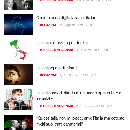
Quanto sono digitalizzati gli italiani
DI
REDAZIONE
2 Agosto 2021
0
Italiani per forza o per destino
DI
MARCELLO VENEZIANI
15 Marzo 2021
0
Italiani popolo di infami
DI
REDAZIONE
31 Dicembre 2020
0
Italiani e covid, ritratto di un paese spaventato e
incattivito
DI
MARCELLO VENEZIANI
21 Dicembre 2020
0
“Quest’Italia non mi piace, amo l’Italia ma detesto
molti suoi tratti caratteriali”