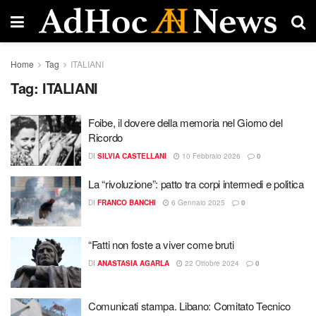
Home
Tag
ITALIANI
Tag:
ITALIANI
Foibe, il dovere della memoria nel Giorno del
Ricordo
DI
SILVIA CASTELLANI
10 Febbraio 2026
0
La “rivoluzione”: patto tra corpi intermedi e politica
DI
FRANCO BANCHI
6 Gennaio 2025
0
“Fatti non foste a viver come bruti
DI
ANASTASIA AGARLA
22 Ottobre 2024
0
Comunicati stampa. Libano: Comitato Tecnico