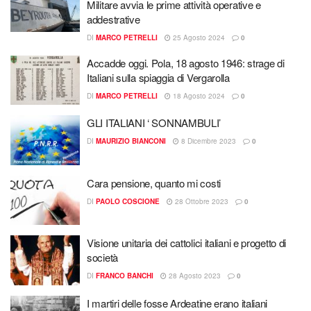
Militare avvia le prime attività operative e
addestrative
DI
MARCO PETRELLI
25 Agosto 2024
0
Accadde oggi. Pola, 18 agosto 1946: strage di
Italiani sulla spiaggia di Vergarolla
DI
MARCO PETRELLI
18 Agosto 2024
0
GLI ITALIANI ‘ SONNAMBULI’
DI
MAURIZIO BIANCONI
8 Dicembre 2023
0
Cara pensione, quanto mi costi
DI
PAOLO COSCIONE
28 Ottobre 2023
0
Visione unitaria dei cattolici italiani e progetto di
società
DI
FRANCO BANCHI
28 Agosto 2023
0
I martiri delle fosse Ardeatine erano italiani