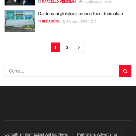
DI
MARCELLO VENEZIANI
1 Luglio 2020
0
Da domani gli italiani tornano liberi di circolare
DI
REDAZIONE
2 Giugno 2020
0
1
2
Contatti e informazioni AdHoc News
Partners & Advertising