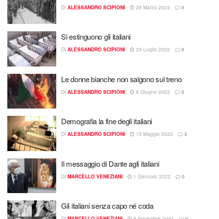
DI
ALESSANDRO SCIPIONI
28 Marzo 2023
0
Si estinguono gli italiani
DI
ALESSANDRO SCIPIONI
29 Luglio 2022
0
Le donne bianche non salgono sul treno
DI
ALESSANDRO SCIPIONI
8 Giugno 2022
0
Demografia la fine degli italiani
DI
ALESSANDRO SCIPIONI
15 Maggio 2022
3
Il messaggio di Dante agli italiani
DI
MARCELLO VENEZIANI
1 Gennaio 2022
0
Gli italiani senza capo né coda
DI
MARCELLO VENEZIANI
8 Novembre 2021
0