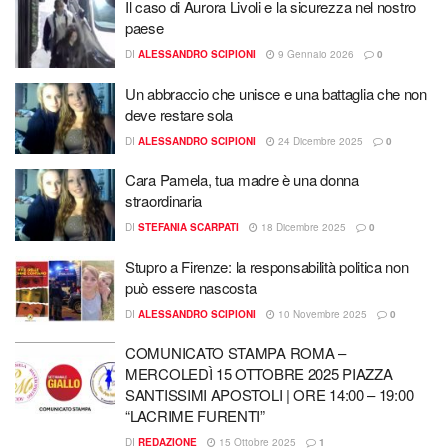
Il caso di Aurora Livoli e la sicurezza nel nostro
paese
DI
ALESSANDRO SCIPIONI
9 Gennaio 2026
0
Un abbraccio che unisce e una battaglia che non
deve restare sola
DI
ALESSANDRO SCIPIONI
24 Dicembre 2025
0
Cara Pamela, tua madre è una donna
straordinaria
DI
STEFANIA SCARPATI
18 Dicembre 2025
0
Stupro a Firenze: la responsabilità politica non
può essere nascosta
DI
ALESSANDRO SCIPIONI
10 Novembre 2025
0
COMUNICATO STAMPA ROMA –
MERCOLEDÌ 15 OTTOBRE 2025 PIAZZA
SANTISSIMI APOSTOLI | ORE 14:00 – 19:00
“LACRIME FURENTI”
DI
REDAZIONE
15 Ottobre 2025
1