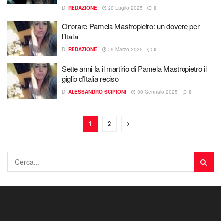
DI
REDAZIONE
20 Luglio 2025
0
Onorare Pamela Mastropietro: un dovere per
l’Italia
DI
REDAZIONE
29 Marzo 2025
0
Sette anni fa il martirio di Pamela Mastropietro il
giglio d’Italia reciso
DI
ALESSANDRO SCIPIONI
30 Gennaio 2025
0
1
2