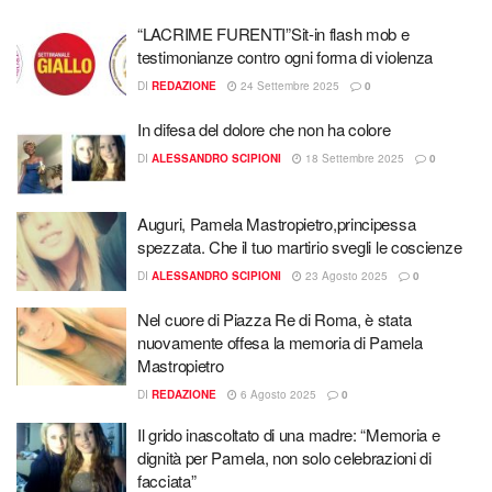
“LACRIME FURENTI”Sit-in flash mob e
testimonianze contro ogni forma di violenza
DI
REDAZIONE
24 Settembre 2025
0
In difesa del dolore che non ha colore
DI
ALESSANDRO SCIPIONI
18 Settembre 2025
0
Auguri, Pamela Mastropietro,principessa
spezzata. Che il tuo martirio svegli le coscienze
DI
ALESSANDRO SCIPIONI
23 Agosto 2025
0
Nel cuore di Piazza Re di Roma, è stata
nuovamente offesa la memoria di Pamela
Mastropietro
DI
REDAZIONE
6 Agosto 2025
0
Il grido inascoltato di una madre: “Memoria e
dignità per Pamela, non solo celebrazioni di
facciata”