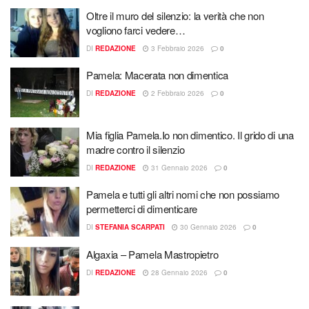
Oltre il muro del silenzio: la verità che non
vogliono farci vedere…
DI
REDAZIONE
3 Febbraio 2026
0
Pamela: Macerata non dimentica
DI
REDAZIONE
2 Febbraio 2026
0
Mia figlia Pamela.Io non dimentico. Il grido di una
madre contro il silenzio
DI
REDAZIONE
31 Gennaio 2026
0
Pamela e tutti gli altri nomi che non possiamo
permetterci di dimenticare
DI
STEFANIA SCARPATI
30 Gennaio 2026
0
Algaxia – Pamela Mastropietro
DI
REDAZIONE
28 Gennaio 2026
0