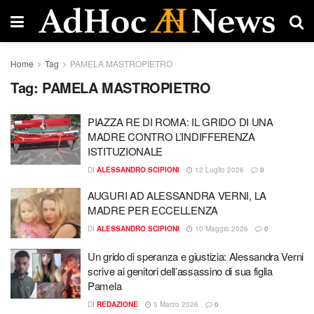
Home
Tag
PAMELA MASTROPIETRO
Tag:
PAMELA MASTROPIETRO
​PIAZZA RE DI ROMA: IL GRIDO DI UNA
MADRE CONTRO L’INDIFFERENZA
ISTITUZIONALE
DI
ALESSANDRO SCIPIONI
12 Luglio 2026
0
AUGURI AD ALESSANDRA VERNI, LA
MADRE PER ECCELLENZA
DI
ALESSANDRO SCIPIONI
10 Maggio 2026
0
Un grido di speranza e giustizia: Alessandra Verni
scrive ai genitori dell’assassino di sua figlia
Pamela
DI
REDAZIONE
5 Marzo 2026
0