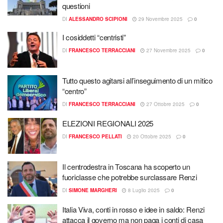
questioni
DI
ALESSANDRO SCIPIONI
29 Novembre 2025
0
I cosiddetti “centristi”
DI
FRANCESCO TERRACCIANI
27 Novembre 2025
0
Tutto questo agitarsi all’inseguimento di un mitico
“centro”
DI
FRANCESCO TERRACCIANI
27 Ottobre 2025
0
ELEZIONI REGIONALI 2025
DI
FRANCESCO PELLATI
20 Ottobre 2025
0
Il centrodestra in Toscana ha scoperto un
fuoriclasse che potrebbe surclassare Renzi
DI
SIMONE MARGHERI
8 Luglio 2025
0
Italia Viva, conti in rosso e idee in saldo: Renzi
attacca il governo ma non paga i conti di casa