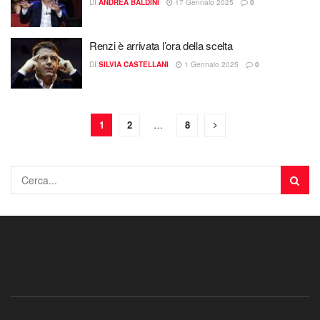
DI
ANDREA BALDINI
17 Gennaio 2025
0
Renzi è arrivata l’ora della scelta
DI
SILVIA CASTELLANI
1 Gennaio 2025
0
1
2
…
8