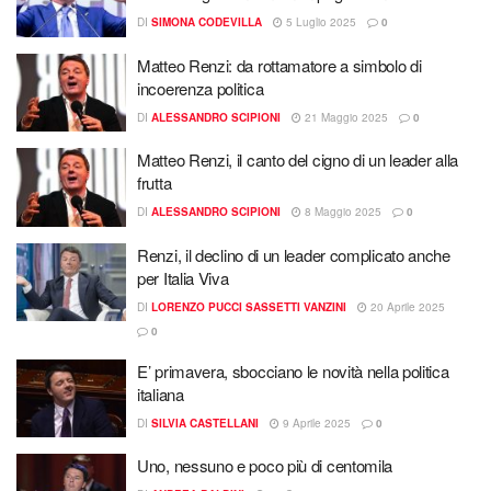
DI
SIMONA CODEVILLA
5 Luglio 2025
0
Matteo Renzi: da rottamatore a simbolo di
incoerenza politica
DI
ALESSANDRO SCIPIONI
21 Maggio 2025
0
Matteo Renzi, il canto del cigno di un leader alla
frutta
DI
ALESSANDRO SCIPIONI
8 Maggio 2025
0
Renzi, il declino di un leader complicato anche
per Italia Viva
DI
LORENZO PUCCI SASSETTI VANZINI
20 Aprile 2025
0
E’ primavera, sbocciano le novità nella politica
italiana
DI
SILVIA CASTELLANI
9 Aprile 2025
0
Uno, nessuno e poco più di centomila