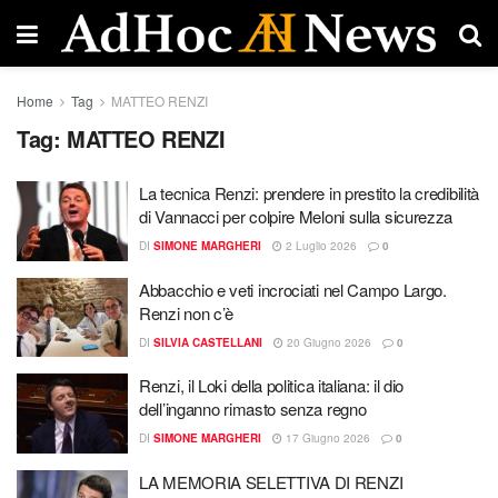
Home
Tag
MATTEO RENZI
Tag:
MATTEO RENZI
La tecnica Renzi: prendere in prestito la credibilità
di Vannacci per colpire Meloni sulla sicurezza
DI
SIMONE MARGHERI
2 Luglio 2026
0
Abbacchio e veti incrociati nel Campo Largo.
Renzi non c’è
DI
SILVIA CASTELLANI
20 Giugno 2026
0
Renzi, il Loki della politica italiana: il dio
dell’inganno rimasto senza regno
DI
SIMONE MARGHERI
17 Giugno 2026
0
LA MEMORIA SELETTIVA DI RENZI