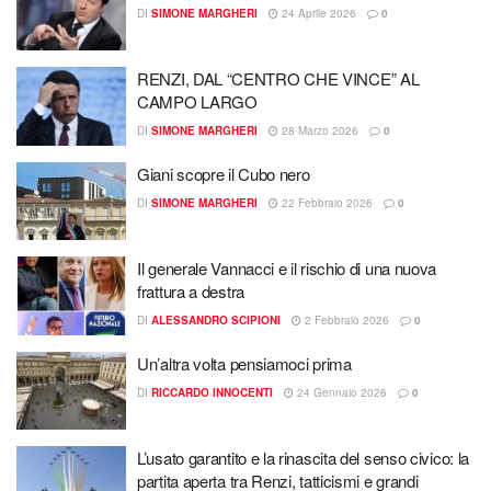
DI
SIMONE MARGHERI
24 Aprile 2026
0
RENZI, DAL “CENTRO CHE VINCE” AL
CAMPO LARGO
DI
SIMONE MARGHERI
28 Marzo 2026
0
Giani scopre il Cubo nero
DI
SIMONE MARGHERI
22 Febbraio 2026
0
Il generale Vannacci e il rischio di una nuova
frattura a destra
DI
ALESSANDRO SCIPIONI
2 Febbraio 2026
0
Un’altra volta pensiamoci prima
DI
RICCARDO INNOCENTI
24 Gennaio 2026
0
L’usato garantito e la rinascita del senso civico: la
partita aperta tra Renzi, tatticismi e grandi