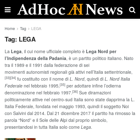
Home
Tag
LEGA
Tag:
LEGA
La
Lega
, il cui nome ufficiale completo è
Lega Nord per
l’Indipendenza della Padania
, è un partito politico italiano. Nato
tra il 1989 e il 1991 dalla federazione di sei
movimenti autonomisti regionali già attivi nell’Italia settentrionale,
[33]
[34]
fu costituito con il nome di
L. Nord
, quindi di
L. Nord Italia
[35]
Federale
nel febbraio 1995,
per adottare infine l’odierna
[36]
denominazione nel febbraio 1997.
Sue diramazioni
politicamente attive nel centro-sud Italia sono state dapprima la L.
Italia Federale, fondata nel maggio 1993, quindi il soggetto Noi
con Salvini dal 2014. Dal 21 dicembre 2017 il partito ha rimosso la
parola “Nord” e il Sole delle Alpi dal proprio simbolo,
presentandosi in tutta Italia solo come
Lega
.