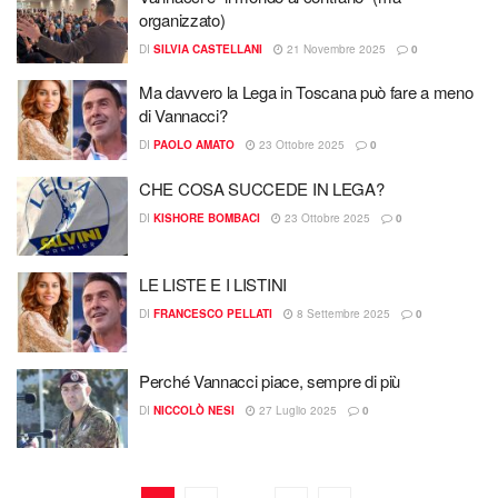
organizzato)
DI
SILVIA CASTELLANI
21 Novembre 2025
0
Ma davvero la Lega in Toscana può fare a meno
di Vannacci?
DI
PAOLO AMATO
23 Ottobre 2025
0
CHE COSA SUCCEDE IN LEGA?
DI
KISHORE BOMBACI
23 Ottobre 2025
0
LE LISTE E I LISTINI
DI
FRANCESCO PELLATI
8 Settembre 2025
0
Perché Vannacci piace, sempre di più
DI
NICCOLÒ NESI
27 Luglio 2025
0