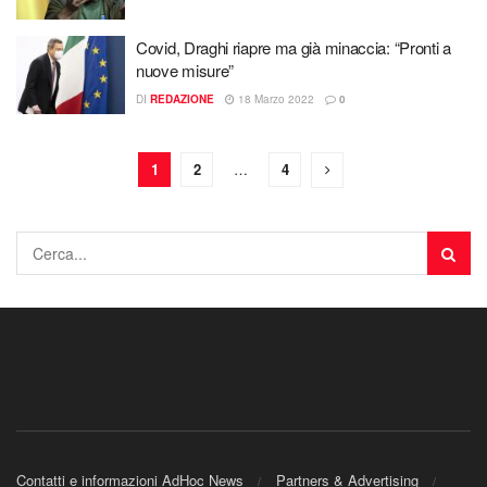
Covid, Draghi riapre ma già minaccia: “Pronti a
nuove misure”
DI
REDAZIONE
18 Marzo 2022
0
1
2
…
4
Contatti e informazioni AdHoc News
Partners & Advertising