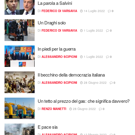
La parola a Salvini
DI
FEDERICO DI VARSAVIA
14 Luglio 2022
0
Un Draghi solo
DI
FEDERICO DI VARSAVIA
1 Luglio 2022
0
In piedi per la guerra
DI
ALESSANDRO SCIPIONI
1 Luglio 2022
0
Il becchino della democrazia italiana
DI
ALESSANDRO SCIPIONI
28 Giugno 2022
0
Un tetto al prezzo del gas: che significa davvero?
DI
RENZO MANETTI
28 Giugno 2022
0
E pace sia
DI
ALESSANDRO SCIPIONI
12 Maggio 2022
0