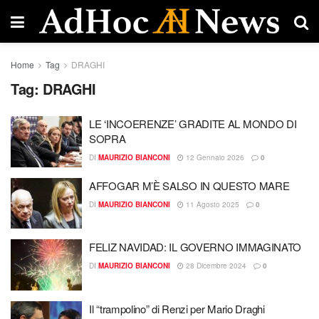
Home
Tag
DRAGHI
Tag:
DRAGHI
LE ‘INCOERENZE’ GRADITE AL MONDO DI
SOPRA
DI
MAURIZIO BIANCONI
12 Gennaio 2026
0
AFFOGAR M’È SALSO IN QUESTO MARE
DI
MAURIZIO BIANCONI
11 Agosto 2025
0
FELIZ NAVIDAD: IL GOVERNO IMMAGINATO
DI
MAURIZIO BIANCONI
28 Dicembre 2024
0
Il “trampolino” di Renzi per Mario Draghi