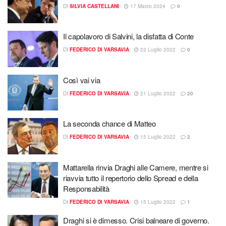
DI
SILVIA CASTELLANI
17 Marzo 2024
0
Il capolavoro di Salvini, la disfatta di Conte
DI
FEDERICO DI VARSAVIA
22 Luglio 2022
0
Così vai via
DI
FEDERICO DI VARSAVIA
21 Luglio 2022
20
La seconda chance di Matteo
DI
FEDERICO DI VARSAVIA
15 Luglio 2022
2
Mattarella rinvia Draghi alle Camere, mentre si
riavvia tutto il repertorio dello Spread e della
Responsabilità
DI
FEDERICO DI VARSAVIA
15 Luglio 2022
1
Draghi si è dimesso. Crisi balneare di governo.