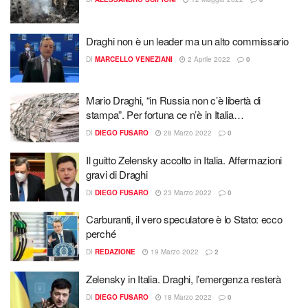
Draghi non è un leader ma un alto commissario
DI
MARCELLO VENEZIANI
2 Aprile 2022
0
Mario Draghi, “in Russia non c’è libertà di
stampa”. Per fortuna ce n’è in Italia…
DI
DIEGO FUSARO
28 Marzo 2022
0
Il guitto Zelensky accolto in Italia. Affermazioni
gravi di Draghi
DI
DIEGO FUSARO
23 Marzo 2022
0
Carburanti, il vero speculatore è lo Stato: ecco
perché
DI
REDAZIONE
19 Marzo 2022
2
Zelensky in Italia. Draghi, l’emergenza resterà
DI
DIEGO FUSARO
18 Marzo 2022
0