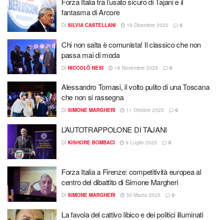
Forza Italia tra l’usato sicuro di Tajani e il
fantasma di Arcore
DI
SILVIA CASTELLANI
19 Dicembre 2025
0
Chi non salta è comunista! Il classico che non
passa mai di moda
DI
NICCOLÒ NESI
16 Novembre 2025
0
Alessandro Tomasi, il volto pulito di una Toscana
che non si rassegna
DI
SIMONE MARGHERI
11 Ottobre 2025
0
L’AUTOTRAPPOLONE DI TAJANI
DI
KISHORE BOMBACI
9 Luglio 2025
0
Forza Italia a Firenze: competitività europea al
centro del dibattito di Simone Margheri
DI
SIMONE MARGHERI
30 Marzo 2025
0
La favola del cattivo libico e dei politici illuminati