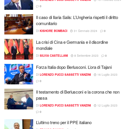
0
Il caso di Ilaria Salis: L’Ungheria rispetti il diritto
comunitario
DI
KISHORE BOMBACI
31 Gennaio 2024
0
La crisi di Cina e Germania e il disordine
mondiale
DI
SILVIA CASTELLANI
8 Settembre 2023
0
Forza Italia dopo Berlusconi. L’ora di Tajani
DI
LORENZO PUCCI SASSETTI VANZINI
16 Luglio 2023
0
Il testamento di Berlusconi e la corona che non
passa
DI
LORENZO PUCCI SASSETTI VANZINI
12 Luglio 2023
0
L’ultimo treno per il PPE italiano