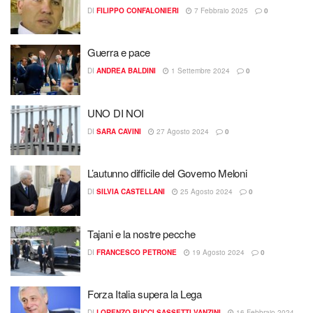
DI
FILIPPO CONFALONIERI
7 Febbraio 2025
0
Guerra e pace
DI
ANDREA BALDINI
1 Settembre 2024
0
UNO DI NOI
DI
SARA CAVINI
27 Agosto 2024
0
L’autunno difficile del Governo Meloni
DI
SILVIA CASTELLANI
25 Agosto 2024
0
Tajani e la nostre pecche
DI
FRANCESCO PETRONE
19 Agosto 2024
0
Forza Italia supera la Lega
DI
LORENZO PUCCI SASSETTI VANZINI
16 Febbraio 2024