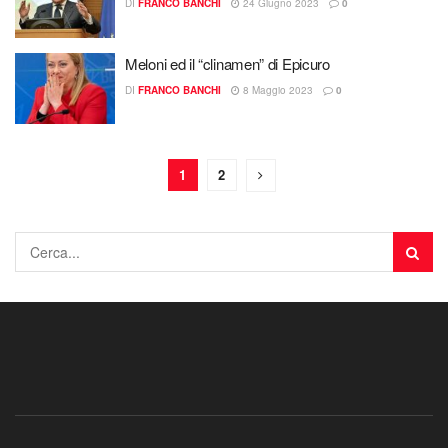
DI
FRANCO BANCHI
24 Giugno 2023
0
Meloni ed il “clinamen” di Epicuro
DI
FRANCO BANCHI
8 Maggio 2023
0
1
2