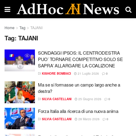
Home
Tag
TAJANI
Tag:
TAJANI
SONDAGGI IPSOS: IL CENTRODESTRA
PUO’ TORNARE COMPETITIVO SOLO SE
SAPRA’ ALLARGARE LA COALIZIONE
DI
KISHORE BOMBACI
21 Luglio 2026
0
Ma se si formasse un campo largo anche a
destra? ​
DI
SILVIA CASTELLANI
25 Giugno 2026
0
Forza Italia alla ricerca di una nuova anima
DI
SILVIA CASTELLANI
28 Marzo 2026
0