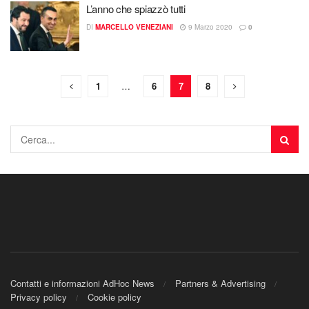
L’anno che spiazzò tutti
DI
MARCELLO VENEZIANI
9 Marzo 2020
0
1
…
6
7
8
Contatti e informazioni AdHoc News
Partners & Advertising
Privacy policy
Cookie policy