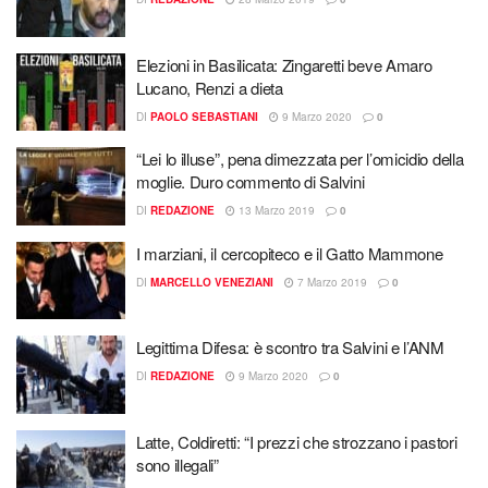
Elezioni in Basilicata: Zingaretti beve Amaro
Lucano, Renzi a dieta
DI
PAOLO SEBASTIANI
9 Marzo 2020
0
“Lei lo illuse”, pena dimezzata per l’omicidio della
moglie. Duro commento di Salvini
DI
REDAZIONE
13 Marzo 2019
0
I marziani, il cercopiteco e il Gatto Mammone
DI
MARCELLO VENEZIANI
7 Marzo 2019
0
Legittima Difesa: è scontro tra Salvini e l’ANM
DI
REDAZIONE
9 Marzo 2020
0
Latte, Coldiretti: “I prezzi che strozzano i pastori
sono illegali”