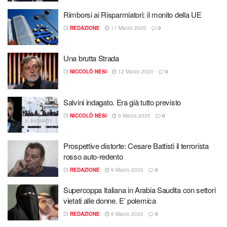
Rimborsi ai Risparmiatori: il monito della UE
DI
REDAZIONE
11 Marzo 2020
0
Una brutta Strada
DI
NICCOLÒ NESI
12 Marzo 2020
0
Salvini indagato. Era già tutto previsto
DI
NICCOLÒ NESI
9 Marzo 2020
0
Prospettive distorte: Cesare Battisti il terrorista
rosso auto-redento
DI
REDAZIONE
9 Marzo 2020
0
Supercoppa Italiana in Arabia Saudita con settori
vietati alle donne. E’ polemica
DI
REDAZIONE
9 Marzo 2020
0