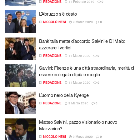
DI
REDAZIONE
11 Febbraio 2019
0
L’Abruzzo s’è desto
DI
NICCOLÒ NESI
9 Marzo 2020
0
Bankitalia mette d’accordo Salvini e Di Maio:
azzerare i vertici
DI
REDAZIONE
11 Marzo 2020
0
Salvini: Firenze è una città straordinaria, merità di
essere collegata di più e meglio
DI
REDAZIONE
11 Marzo 2020
0
L’uomo nero della Kyenge
DI
REDAZIONE
9 Marzo 2020
0
Matteo Salvini, pazzo visionario o nuovo
Mazzarino?
DI
NICCOLÒ NESI
9 Marzo 2020
0