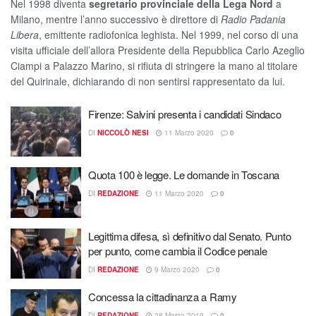
Nel 1998 diventa
segretario provinciale della Lega Nord
a
Milano, mentre l’anno successivo è direttore di
Radio Padania
Libera
, emittente radiofonica leghista. Nel 1999, nel corso di una
visita ufficiale dell’allora Presidente della Repubblica Carlo Azeglio
Ciampi a Palazzo Marino, si rifiuta di stringere la mano al titolare
del Quirinale, dichiarando di non sentirsi rappresentato da lui.
Firenze: Salvini presenta i candidati Sindaco
DI
NICCOLÒ NESI
11 Marzo 2020
0
Quota 100 è legge. Le domande in Toscana
DI
REDAZIONE
11 Marzo 2020
0
Legittima difesa, sì definitivo dal Senato. Punto
per punto, come cambia il Codice penale
DI
REDAZIONE
9 Marzo 2020
0
Concessa la cittadinanza a Ramy
DI
REDAZIONE
28 Marzo 2019
0