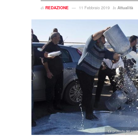
REDAZIONE
11 Febbraio 2019
Attualità
di
In
La protesta dei pastor