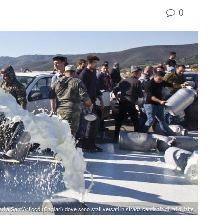
0
i a Sant'Antioco (Cagliari) dove sono stati versati in strada centinaia di litri di latte