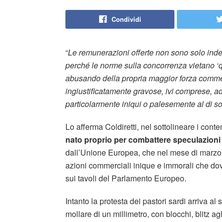
Condividi
“
Le remunerazioni offerte non sono solo indeg
perché le norme sulla concorrenza
vietano ‘
abusando della propria maggior forza commer
ingiustificatamente gravose, ivi comprese, a
particolarmente iniqui o palesemente al di so
Lo afferma Coldiretti, nel sottolineare i conten
nato proprio per combattere speculazioni e
dall’Unione Europea, che nel mese di marzo s
azioni commerciali inique e immorali che dov
sui tavoli del Parlamento Europeo.
Intanto la protesta dei pastori sardi arriva 
mollare di un millimetro, con blocchi, blitz agl