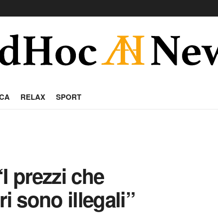
CA
RELAX
SPORT
“I prezzi che
i sono illegali”