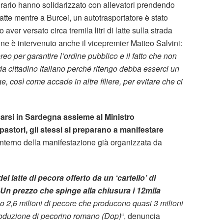
Agrario hanno solidarizzato con allevatori prendendo
atte mentre a Burcei, un autotrasportatore è stato
ver versato circa tremila litri di latte sulla strada
one è intervenuto anche il vicepremier Matteo Salvini:
eo per garantire l’ordine pubblico e il fatto che non
i da cittadino italiano perché ritengo debba esserci un
e, così come accade in altre filiere, per evitare che ci
carsi in Sardegna assieme al Ministro
 pastori, gli stessi si preparano a manifestare
l’interno della manifestazione già organizzata da
del latte di pecora offerto da un ‘cartello’ di
Un prezzo che spinge alla chiusura i 12mila
o 2,6 milioni di pecore che producono quasi 3 milioni
 produzione di pecorino romano (Dop)
“, denuncia