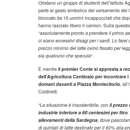
Oristano un gruppo di studenti dell’Istituto 
parte al gesto simbolico del versamento del l
bloccato da 15 uomini incappucciati che dopo a
hanno lasciato libero il camion. Sulla questi
“
assolutamente pronto a prendere il primo aer
ci siano eccessivi disagi per i sardi. Lo fare
prezzo minimo del latte ovino fissato per legg
sia qualcuno che specula
“.
E mentre
il premier Conte si appresta a re
dell’Agricoltura Centinaio per incontrare i
domani davanti a Piazza Montecitorio
, al
Coldiretti.
“
La situazione è insostenibile, con
il prezzo 
industrie inferiore a 60 centesimi per litro
.
allevamenti della Sardegna
, dove pascolan
di quintali di latte destinato per il 60% alla