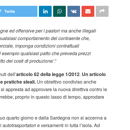
Twitta
ne ed offensive per i pastori ma anche illegali
qualsiasi comportamento del contraente che,
ciale, imponga condizioni contrattuali
d esempio qualsiasi patto che preveda prezzi
tto dei costi di produzione’
.”
uti dell’
articolo 62 della legge 1/2012
.
Un articolo
 pratiche sleali.
Un obiettivo condiviso anche
i appresta ad approvare la nuova direttiva contro le
rebbe, proprio in questo lasso di tempo, approdare
al suo quarto giorno e dalla Sardegna non si accenna a
i autotrasportatori e versamenti in tutta l’isola. Ad