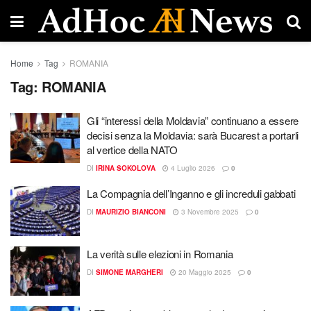
Home
Tag
ROMANIA
Tag:
ROMANIA
Gli “interessi della Moldavia” continuano a essere
decisi senza la Moldavia: sarà Bucarest a portarli
al vertice della NATO
DI
IRINA SOKOLOVA
4 Luglio 2026
0
La Compagnia dell’Inganno e gli increduli gabbati
DI
MAURIZIO BIANCONI
3 Novembre 2025
0
La verità sulle elezioni in Romania
DI
SIMONE MARGHERI
20 Maggio 2025
0