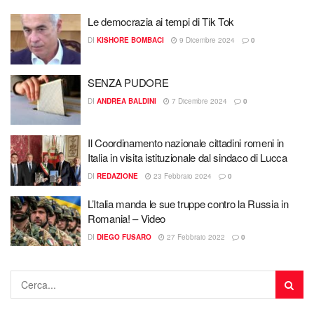
Le democrazia ai tempi di Tik Tok
DI
KISHORE BOMBACI
9 Dicembre 2024
0
SENZA PUDORE
DI
ANDREA BALDINI
7 Dicembre 2024
0
Il Coordinamento nazionale cittadini romeni in
Italia in visita istituzionale dal sindaco di Lucca
DI
REDAZIONE
23 Febbraio 2024
0
L’Italia manda le sue truppe contro la Russia in
Romania! – Video
DI
DIEGO FUSARO
27 Febbraio 2022
0