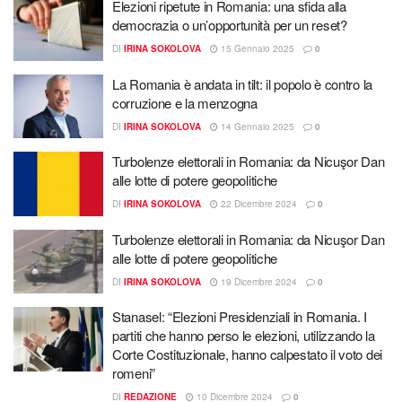
Elezioni ripetute in Romania: una sfida alla
democrazia o un’opportunità per un reset?
DI
IRINA SOKOLOVA
15 Gennaio 2025
0
La Romania è andata in tilt: il popolo è contro la
corruzione e la menzogna
DI
IRINA SOKOLOVA
14 Gennaio 2025
0
Turbolenze elettorali in Romania: da Nicuşor Dan
alle lotte di potere geopolitiche
DI
IRINA SOKOLOVA
22 Dicembre 2024
0
Turbolenze elettorali in Romania: da Nicuşor Dan
alle lotte di potere geopolitiche
DI
IRINA SOKOLOVA
19 Dicembre 2024
0
Stanasel: “Elezioni Presidenziali in Romania. I
partiti che hanno perso le elezioni, utilizzando la
Corte Costituzionale, hanno calpestato il voto dei
romeni​”
DI
REDAZIONE
10 Dicembre 2024
0