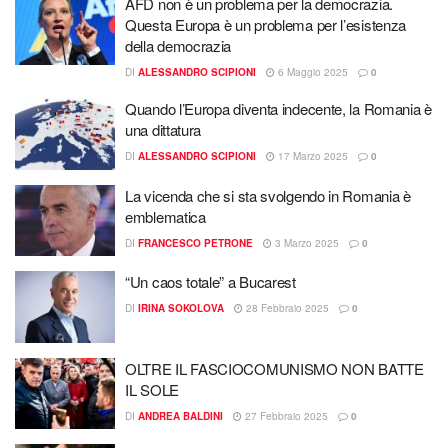
AFD non è un problema per la democrazia.
Questa Europa è un problema per l’esistenza
della democrazia
DI
ALESSANDRO SCIPIONI
6 Maggio 2025
0
Quando l’Europa diventa indecente, la Romania è
una dittatura
DI
ALESSANDRO SCIPIONI
17 Marzo 2025
0
La vicenda che si sta svolgendo in Romania è
emblematica
DI
FRANCESCO PETRONE
3 Marzo 2025
0
“Un caos totale” a Bucarest
DI
IRINA SOKOLOVA
28 Febbraio 2025
0
OLTRE IL FASCIOCOMUNISMO NON BATTE
IL SOLE
DI
ANDREA BALDINI
27 Febbraio 2025
0