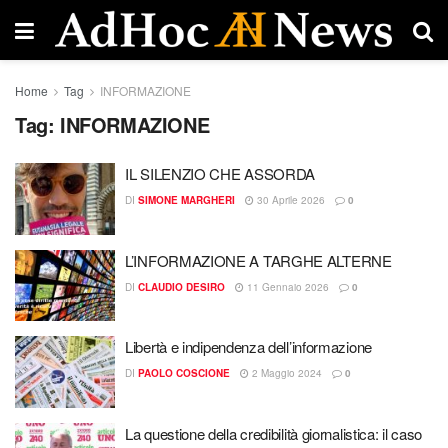
Home
Tag
INFORMAZIONE
Tag:
INFORMAZIONE
IL SILENZIO CHE ASSORDA
DI
SIMONE MARGHERI
30 Aprile 2026
0
L’INFORMAZIONE A TARGHE ALTERNE
DI
CLAUDIO DESIRO
11 Gennaio 2026
0
Libertà e indipendenza dell’informazione
DI
PAOLO COSCIONE
2 Maggio 2024
0
La questione della credibilità giornalistica: il caso