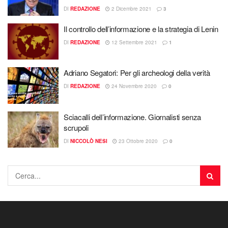
DI
REDAZIONE
2 Dicembre 2021
3
Il controllo dell’informazione e la strategia di Lenin
DI
REDAZIONE
12 Settembre 2021
1
Adriano Segatori: Per gli archeologi della verità
DI
REDAZIONE
24 Novembre 2020
0
Sciacalli dell’informazione. Giornalisti senza
scrupoli
DI
NICCOLÒ NESI
23 Ottobre 2020
0