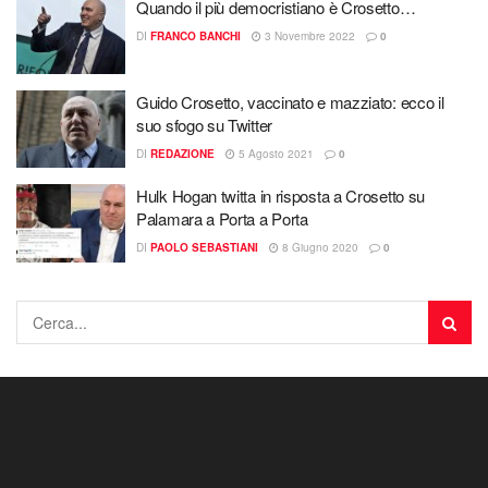
Quando il più democristiano è Crosetto…
DI
FRANCO BANCHI
3 Novembre 2022
0
Guido Crosetto, vaccinato e mazziato: ecco il
suo sfogo su Twitter
DI
REDAZIONE
5 Agosto 2021
0
Hulk Hogan twitta in risposta a Crosetto su
Palamara a Porta a Porta
DI
PAOLO SEBASTIANI
8 Giugno 2020
0