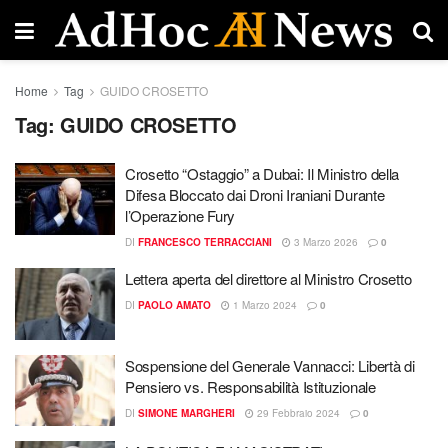
Home
Tag
GUIDO CROSETTO
Tag:
GUIDO CROSETTO
Crosetto “Ostaggio” a Dubai: Il Ministro della
Difesa Bloccato dai Droni Iraniani Durante
l’Operazione Fury
DI
FRANCESCO TERRACCIANI
3 Marzo 2026
0
Lettera aperta del direttore al Ministro Crosetto
DI
PAOLO AMATO
1 Marzo 2024
0
Sospensione del Generale Vannacci: Libertà di
Pensiero vs. Responsabilità Istituzionale
DI
SIMONE MARGHERI
29 Febbraio 2024
0