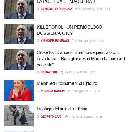
LA POLITICA E I MAGISTRATI
DI
BENEDETTA VENEZIA
1 Dicembre 2023
0
KILLEROPOLI: UN PERICOLOSO
DOSSIERAGGIO?
DI
KISHORE BOMBACI
8 Agosto 2023
0
Crosetto: “Clandestini hanno sequestrato una
nave turca, il Battaglione San Marco ha ripreso il
controllo”
DI
REDAZIONE
10 Giugno 2023
0
Meloni ed il “clinamen” di Epicuro
DI
FRANCO BANCHI
8 Maggio 2023
0
La piaga dei suicidi in divisa
DI
GIORGIO LAICI
7 Novembre 2022
0