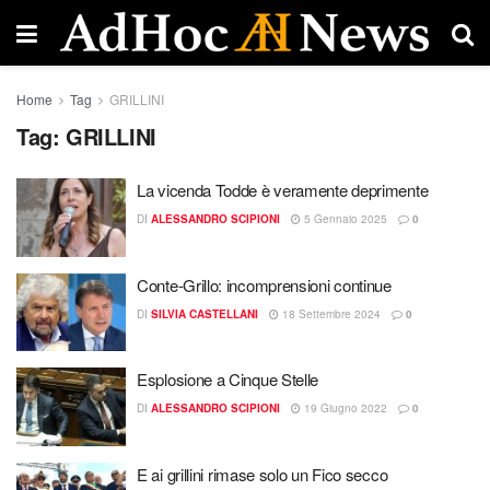
Home
Tag
GRILLINI
Tag:
GRILLINI
La vicenda Todde è veramente deprimente
DI
ALESSANDRO SCIPIONI
5 Gennaio 2025
0
Conte-Grillo: incomprensioni continue
DI
SILVIA CASTELLANI
18 Settembre 2024
0
Esplosione a Cinque Stelle
DI
ALESSANDRO SCIPIONI
19 Giugno 2022
0
E ai grillini rimase solo un Fico secco