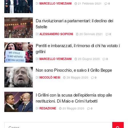
DI
MARCELLO VENEZIANI
21 Febbraio 2021
0
Da rivoluzionari a parlamentari: il declino dei
5stelle
DI
ALESSANDRO SCIPIONI
20 Gennaio 2021
0
Pentiti e imbarazzati, il rimorso di chi ha votato i
grillini
DI
MARCELLO VENEZIANI
20 Giugno 2020
0
Non sono Pinocchio, e salvo il Grillo Beppe
DI
NICCOLÒ NESI
28 Maggio 2020
0
I Grillini con la scusa dell’epidemia stop alle
restituzioni. Di Maio e Crimi furbetti
DI
REDAZIONE
20 Maggio 2020
0