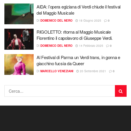
AIDA: l’opera egiziana di Verdi chiude il festival
del Maggio Musicale
DI
DOMENICO DEL NERO
18 Giugno 2025
0
RIGOLETTO: ritorna al Maggio Musicale
Fiorentino il capolavoro di Giuseppe Verdi.
DI
DOMENICO DEL NERO
14 Febbraio 2025
0
Al Festival di Parma un Verdi trans, in gonna e
giacchino fucsia da Queer
DI
MARCELLO VENEZIANI
20 Settembre 2021
0