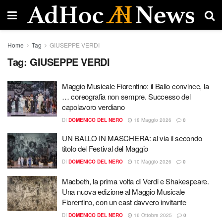
Home
Tag
GIUSEPPE VERDI
Tag:
GIUSEPPE VERDI
Maggio Musicale Fiorentino: il Ballo convince, la
… coreografia non sempre. Successo del
capolavoro verdiano
DI
DOMENICO DEL NERO
18 Maggio 2026
0
UN BALLO IN MASCHERA: al via il secondo
titolo del Festival del Maggio
DI
DOMENICO DEL NERO
10 Maggio 2026
0
Macbeth, la prima volta di Verdi e Shakespeare.
Una nuova edizione al Maggio Musicale
Fiorentino, con un cast davvero invitante
DI
DOMENICO DEL NERO
16 Ottobre 2025
0