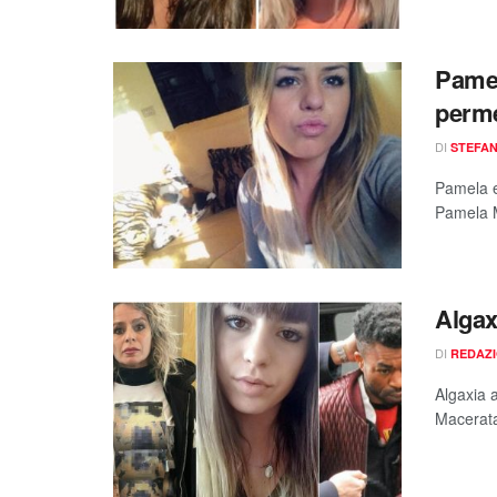
Pamel
perme
DI
STEFAN
Pamela e
Pamela M
Algax
DI
REDAZ
Algaxia 
Macerata