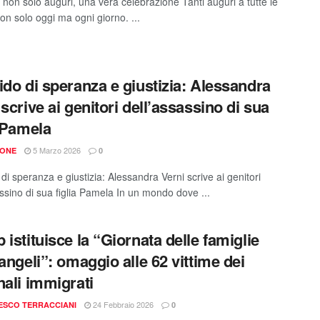
 non solo auguri, una vera celebrazione Tanti auguri a tutte le
on solo oggi ma ogni giorno. ...
ido di speranza e giustizia: Alessandra
 scrive ai genitori dell’assassino di sua
a Pamela
5 Marzo 2026
IONE
0
di speranza e giustizia: Alessandra Verni scrive ai genitori
assino di sua figlia Pamela In un mondo dove ...
 istituisce la “Giornata delle famiglie
 angeli”: omaggio alle 62 vittime dei
nali immigrati
24 Febbraio 2026
ESCO TERRACCIANI
0