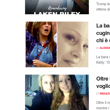
Trump ist
vittime d
La bar
cugin
chi è 
DI
ALESSA
La bara s
Katty: “D
Oltre 
vogli
DI
REDAZ
Oltre il 
mentre i 