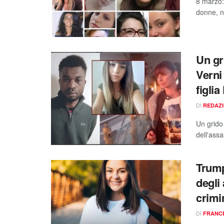
8 marzo:
donne, n
Un gr
Verni
figli
DI
REDAZ
Un grido 
dell'ass
Trump
degli
crimi
DI
FRANC