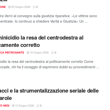
25 Giugno 2026
IONE
0
a Verni al convegno sulla giustizia riparativa: «Le vittime sono
enticate. Io continuo a chiedere Verità e Giustizia» Un ...
nicidio la resa del centrodestra al
icamente corretto
19 Giugno 2026
CA PIETROSANTE
0
idio la resa del centrodestra al politicamente corretto Come
ccade, chi ha il coraggio di esprimere dubbi su provvedimenti ...
cci e la strumentalizzazione seriale delle
arole
15 Giugno 2026
Ò NESI
0