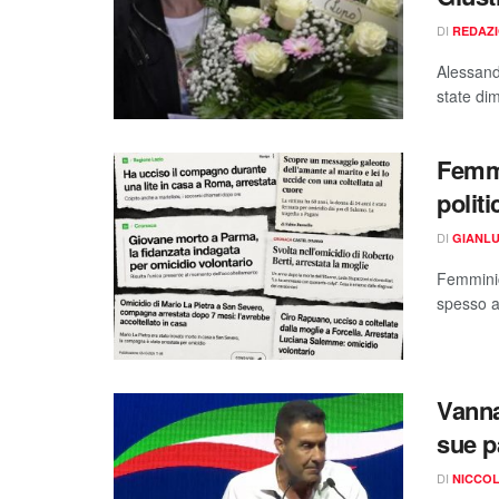
DI
REDAZ
Alessandr
state dim
Femmi
polit
DI
GIANLU
Femminic
spesso a
Vanna
sue p
DI
NICCOL