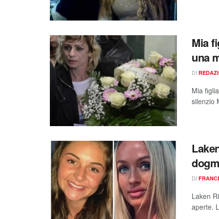
Mia f
una m
DI
REDAZ
Mia figli
silenzio
Laken
dogma
DI
FRANC
Laken Ri
aperte. 