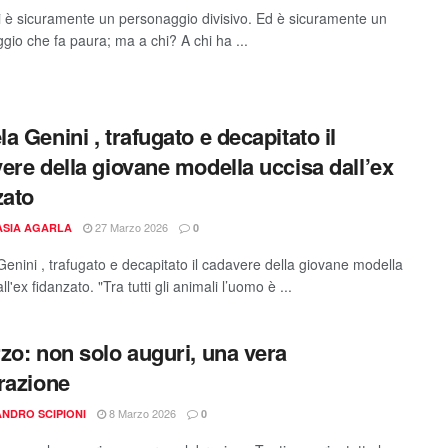
 è sicuramente un personaggio divisivo. Ed è sicuramente un
gio che fa paura; ma a chi? A chi ha ...
a Genini , trafugato e decapitato il
ere della giovane modella uccisa dall’ex
zato
27 Marzo 2026
ASIA AGARLA
0
enini , trafugato e decapitato il cadavere della giovane modella
ll'ex fidanzato. "Tra tutti gli animali l’uomo è ...
zo: non solo auguri, una vera
razione
8 Marzo 2026
NDRO SCIPIONI
0