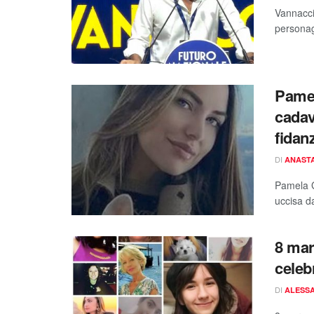
Vannacci
personag
Pamel
cadav
fidan
DI
ANAST
Pamela G
uccisa da
8 mar
celeb
DI
ALESSA