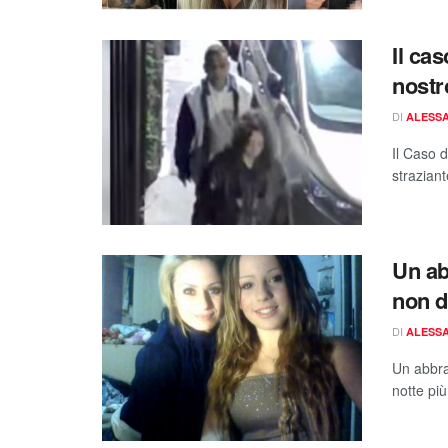
Il cas
nostr
DI
ALESSA
Il Caso d
straziant
Un ab
non d
DI
ALESSA
Un abbra
notte più