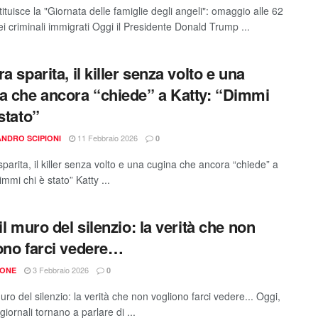
ituisce la "Giornata delle famiglie degli angeli": omaggio alle 62
ei criminali immigrati Oggi il Presidente Donald Trump ...
a sparita, il killer senza volto e una
a che ancora “chiede” a Katty: “Dimmi
stato”
11 Febbraio 2026
NDRO SCIPIONI
0
parita, il killer senza volto e una cugina che ancora “chiede” a
immi chi è stato” Katty ...
il muro del silenzio: la verità che non
ono farci vedere…
3 Febbraio 2026
IONE
0
muro del silenzio: la verità che non vogliono farci vedere... ​Oggi,
giornali tornano a parlare di ...