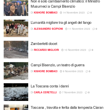
Non è solo cambiamento climatico: il Ministro
Musumeci a Campi Bisenzio
DI
KISHORE BOMBACI
14 Novembre 2023
0
L’umanità migliore tra gli angeli del fango
DI
ALESSANDRO SCIPIONI
11 Novembre 2023
0
Zamberletti docet
DI
RICCARDO MIGLIORI
10 Novembre 2023
0
Campi Bisenzio, un teatro di guerra
DI
KISHORE BOMBACI
9 Novembre 2023
0
La Toscana conta i danni
DI
CARLA CERETELLI
7 Novembre 2023
0
Toscana , travolta e ferita dalla tempesta Ciaran