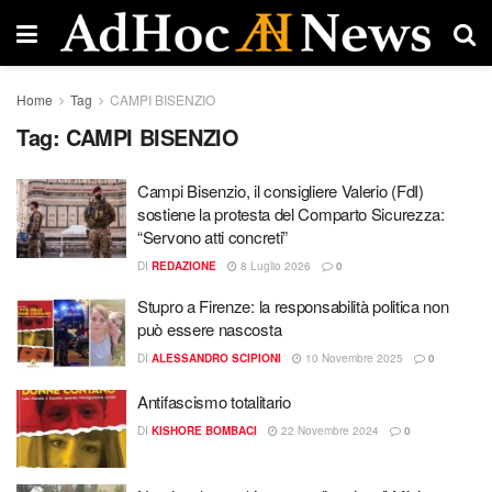
Home
Tag
CAMPI BISENZIO
Tag:
CAMPI BISENZIO
Campi Bisenzio, il consigliere Valerio (FdI)
sostiene la protesta del Comparto Sicurezza:
“Servono atti concreti” ​
DI
REDAZIONE
8 Luglio 2026
0
Stupro a Firenze: la responsabilità politica non
può essere nascosta
DI
ALESSANDRO SCIPIONI
10 Novembre 2025
0
Antifascismo totalitario
DI
KISHORE BOMBACI
22 Novembre 2024
0