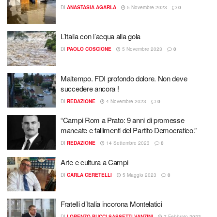
DI
ANASTASIA AGARLA
5 Novembre 2023
0
L’Italia con l’acqua alla gola
DI
PAOLO COSCIONE
5 Novembre 2023
0
Maltempo. FDI profondo dolore. Non deve
succedere ancora !
DI
REDAZIONE
4 Novembre 2023
0
“Campi Rom a Prato: 9 anni di promesse
mancate e fallimenti del Partito Democratico.”
DI
REDAZIONE
14 Settembre 2023
0
Arte e cultura a Campi
DI
CARLA CERETELLI
5 Maggio 2023
0
Fratelli d’Italia incorona Montelatici
DI
LORENZO PUCCI SASSETTI VANZINI
7 Febbraio 2023