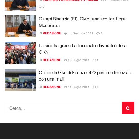
0
Campi Bisenzio (FI): Civici lanciano l’ex Lega
Montelatici
DI
REDAZIONE
14 Gennaio 2023
0
La sinistra green ha licenziato i lavoratori della
GKN
DI
REDAZIONE
26 Luglio 2021
1
Chiude la Gkn di Firenze: 422 persone licenziate
con una mail
DI
REDAZIONE
11 Luglio 2021
3