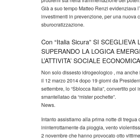
problemi sta nella frammentazione dei poteri,
Già a suo tempo Matteo Renzi evidenziava l’as
investimenti in prevenzione, per una nuova c
sburocratizzazione.
Con “Italia Sicura” SI SCEGLIE
SUPERANDO LA LOGICA EMERGEN
L’ATTIVITA’ SOCIALE ECONOMIC
Non solo dissesto idrogeologico , ma anche in
il 12 marzo 2014 dopo 19 giorni da President
settembre, lo “Sblocca Italia”, convertito poi
smantellatao da “mister pochette”.
News.
Intanto assistiamo alla prima notte di tregua
ininterrottamente da pioggia, vento violentis
2 novembre che hanno provocato otto vittime