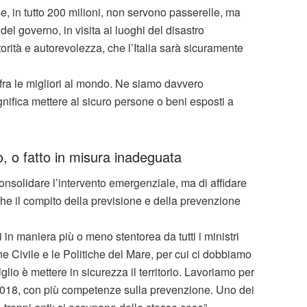
se, in tutto 200 milioni, non servono passerelle, ma
o del governo, in visita ai luoghi del disastro
orità e autorevolezza, che l’Italia sarà sicuramente
 fra le migliori al mondo. Ne siamo davvero
gnifica mettere al sicuro persone o beni esposti a
to, o fatto in misura inadeguata
consolidare l’intervento emergenziale, ma di affidare
he il compito della previsione e della prevenzione
n maniera più o meno stentorea da tutti i ministri
one Civile e le Politiche del Mare, per cui ci dobbiamo
lio è mettere in sicurezza il territorio. Lavoriamo per
l 2018, con più competenze sulla prevenzione. Uno dei