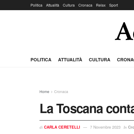
Politica
Attualità
Cultura
Cronaca
Relax
Sport
POLITICA
ATTUALITÀ
CULTURA
CRONA
Home
Cronaca
La Toscana conta
CARLA CERETELLI
7 Novembre 2023
Cr
di
In