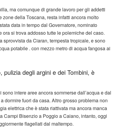
illa, ma comunque di grande lavoro per gli addetti
te zone della Toscana, resta infatti ancora molto
 è stata data in tempo dal Governatore, nominato
 ora si trova addosso tutte le polemiche del caso.
a sprovvista da Ciaran, tempesta tropicale, e sono
 acqua potabile . con mezzo metro di acqua fangosa ai
o, pulizia degli argini e dei Tombini, è
a ci sono intere aree ancora sommerse dall’acqua e dal
ti a dormire fuori da casa. Altro grosso problema non
ia elettrica che è stata riattivata ma ancora manca
a Campi Bisenzio a Poggio a Caiano, intanto, oggi
ggiormente flagellati dal maltempo.