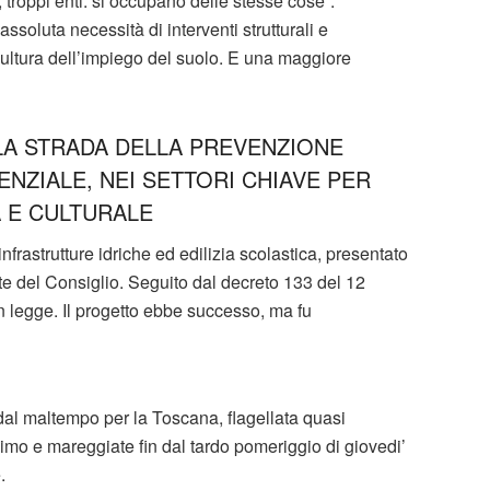
 troppi enti: si occupano delle stesse cose”.
soluta necessità di interventi strutturali e
ultura dell’impiego del suolo. E una maggiore
VA LA STRADA DELLA PREVENZIONE
ZIALE, NEI SETTORI CHIAVE PER
A E CULTURALE
frastrutture idriche ed edilizia scolastica, presentato
e del Consiglio. Seguito dal decreto 133 del 12
 in legge. Il progetto ebbe successo, ma fu
 dal maltempo per la Toscana, flagellata quasi
simo e mareggiate fin dal tardo pomeriggio di giovedi’
.