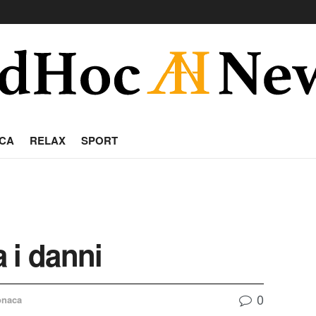
CA
RELAX
SPORT
 i danni
0
onaca