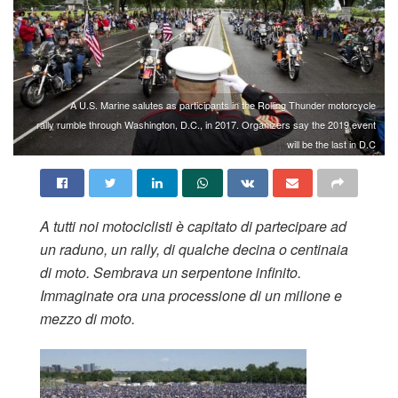
A U.S. Marine salutes as participants in the Rolling Thunder motorcycle
rally rumble through Washington, D.C., in 2017. Organizers say the 2019 event
will be the last in D.C
A tutti noi motociclisti è capitato di partecipare ad
un raduno, un rally, di qualche decina o centinaia
di moto. Sembrava un serpentone infinito.
Immaginate ora una processione di un milione e
mezzo di moto.