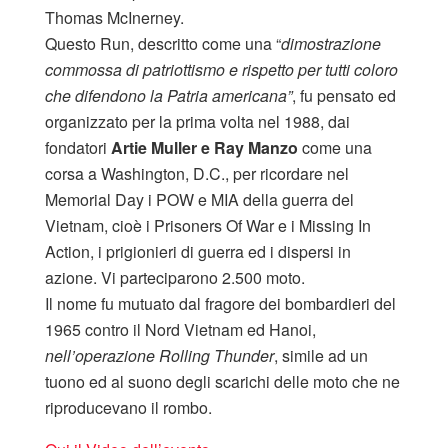
Thomas McInerney.
Questo Run, descritto come una “
dimostrazione
commossa di patriottismo e rispetto per tutti coloro
che difendono la Patria americana”
, fu pensato ed
organizzato per la prima volta nel 1988, dai
fondatori
Artie Muller e Ray Manzo
come una
corsa a Washington, D.C., per ricordare nel
Memorial Day i POW e MIA della guerra del
Vietnam, cioè i Prisoners Of War e i Missing In
Action, i prigionieri di guerra ed i dispersi in
azione. Vi parteciparono 2.500 moto.
Il nome fu mutuato dal fragore dei bombardieri del
1965 contro il Nord Vietnam ed Hanoi,
nell’operazione Rolling Thunder
, simile ad un
tuono ed al suono degli scarichi delle moto che ne
riproducevano il rombo.