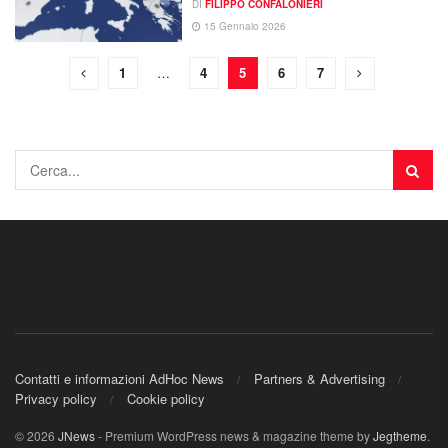
DI
FILIPPO CONFALONIERI
15 Gennaio 2026
1
…
4
5
6
7
Contatti e informazioni AdHoc News
Partners & Advertising
Privacy policy
Cookie policy
© 2026
JNews
- Premium WordPress news & magazine theme by
Jegtheme
.