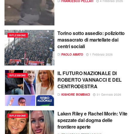
DI
FRANCESCO PELLATI
4 Febbraio 2026
Torino sotto assedio: poliziotto
RIFLESSIONE
massacrato di martellate dai
centri sociali
DI
PAOLO AMATO
1 Febbraio 2026
IL FUTURO NAZIONALE DI
RIFLESSIONE
ROBERTO VANNACCI E DEL
CENTRODESTRA
DI
KISHORE BOMBACI
31 Gennaio 2026
Laken Riley e Rachel Morin: Vite
RIFLESSIONE
spezzate dal dogma delle
frontiere aperte