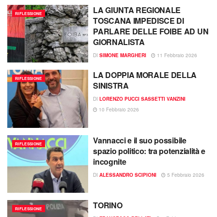
LA GIUNTA REGIONALE
RIFLESSIONE
TOSCANA IMPEDISCE DI
PARLARE DELLE FOIBE AD UN
GIORNALISTA
DI
SIMONE MARGHERI
11 Febbraio 2026
LA DOPPIA MORALE DELLA
RIFLESSIONE
SINISTRA
DI
LORENZO PUCCI SASSETTI VANZINI
10 Febbraio 2026
Vannacci e il suo possibile
RIFLESSIONE
spazio politico: tra potenzialità e
incognite
DI
ALESSANDRO SCIPIONI
5 Febbraio 2026
TORINO
RIFLESSIONE