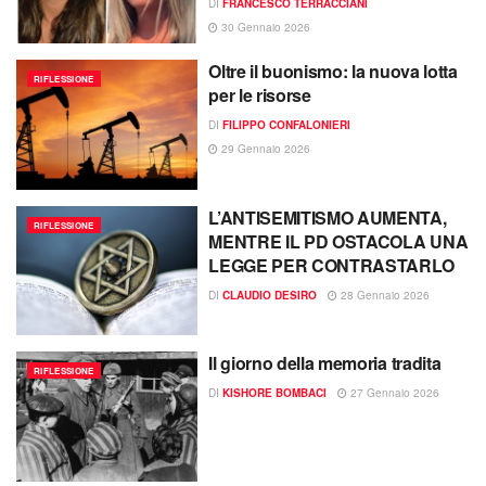
DI
FRANCESCO TERRACCIANI
30 Gennaio 2026
Oltre il buonismo: la nuova lotta
RIFLESSIONE
per le risorse
DI
FILIPPO CONFALONIERI
29 Gennaio 2026
L’ANTISEMITISMO AUMENTA,
RIFLESSIONE
MENTRE IL PD OSTACOLA UNA
LEGGE PER CONTRASTARLO
DI
CLAUDIO DESIRO
28 Gennaio 2026
Il giorno della memoria tradita
RIFLESSIONE
DI
KISHORE BOMBACI
27 Gennaio 2026