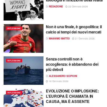
DI
REDAZIONE
22 Gennaio 2026
Non è una finale, è geopolitica: il
RIFLESSIONE
calcio ai tempi dei nuovi mercati
DI
MASSIMO MATTEI
21 Gennaio 2026
Senza controlli non è
RIFLESSIONE
accoglienza: è abbandono dei
più deboli
DI
ALESSANDRO SCIPIONI
16 Gennaio 2026
EVOLUZIONE O IMPLOSIONE:
RIFLESSIONE
L’EUROPA È CHIAMATA IN
CAUSA, MA È ASSENTE