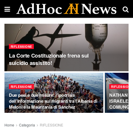
RIFLESSIONE
La Corte Costituzionale frena sul
suicidio assistito!
RIFLESSIONE
RIFLESSIONE
Due pesi e due misure: l’ipocrisia
NATHAN GR
dell’informazione sui migranti tra l’Albania di
ISRAELE: 
Meloni e la Mauritania di Sánchez
COMUNQUE 
Home
Categoria
RIFLESSIONE