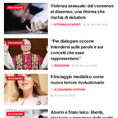
Violenza sessuale: dal consenso
RIFLESSIONE
al dissenso, una riforma che
rischia di deludere
DI
STEFANIA SCARPATI
26 Gennaio 2026
“Per dialogare occorre
RIFLESSIONE
intendersi sulle parole e sui
concetti che esse
rappresentano”
DI
REDAZIONE
25 Gennaio 2026
Il linciaggio mediatico come
RIFLESSIONE
nuovo terrore rivoluzionario
DI
ALESSANDRO SCIPIONI
24 Gennaio 2026
Aborto e Stato laico: libertà,
RIFLESSIONE
ideologia e rimozione della realtà