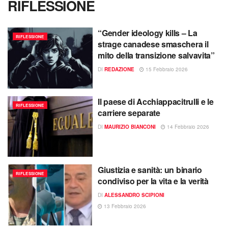
RIFLESSIONE
“Gender ideology kills – La
RIFLESSIONE
strage canadese smaschera il
mito della transizione salvavita”
DI
REDAZIONE
15 Febbraio 2026
Il paese di Acchiappacitrulli e le
RIFLESSIONE
carriere separate
DI
MAURIZIO BIANCONI
14 Febbraio 2026
Giustizia e sanità: un binario
RIFLESSIONE
condiviso per la vita e la verità
DI
ALESSANDRO SCIPIONI
13 Febbraio 2026