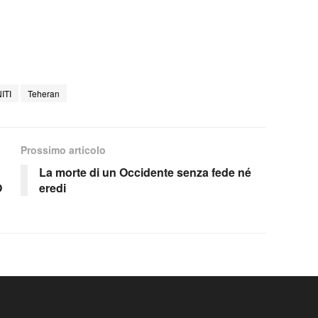
ITI
Teheran
Prossimo articolo
La morte di un Occidente senza fede né
O
eredi