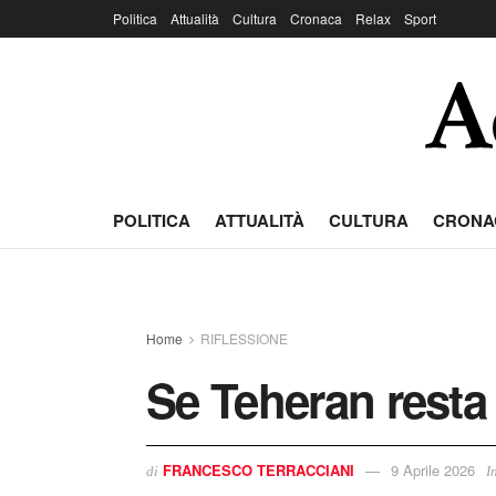
Politica
Attualità
Cultura
Cronaca
Relax
Sport
POLITICA
ATTUALITÀ
CULTURA
CRONA
Home
RIFLESSIONE
Se Teheran resta 
FRANCESCO TERRACCIANI
9 Aprile 2026
di
I