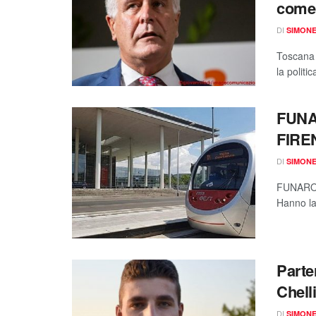
come 
DI
SIMON
Toscana 2
la politi
FUNA
FIRE
DI
SIMON
FUNARO
Hanno la
Parte
Chell
DI
SIMON