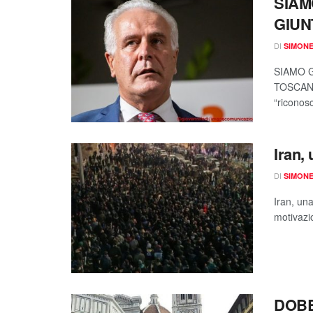
SIAM
GIUNT
DI
SIMON
SIAMO G
TOSCANA
“riconosc
Iran, 
DI
SIMON
Iran, una
motivazio
DOBB