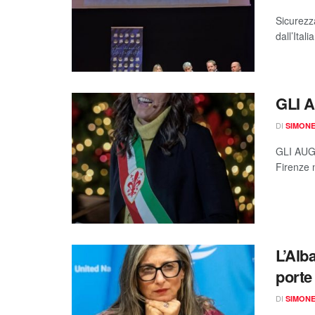
Sicurezz
dall’Ital
GLI 
DI
SIMON
GLI AUG
Firenze n
L’Alb
porte 
DI
SIMON