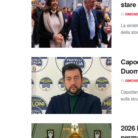
stare 
DI
SIMON
La sinist
della st
Capod
Duomo
DI
SIMON
Capodann
sulla si
2026 
perma