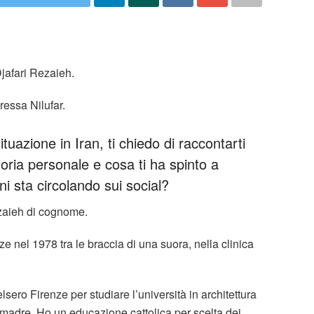
Djafari Rezaieh.
ressa Nilufar.
ituazione in Iran, ti chiedo di raccontarti
toria personale e cosa ti ha spinto a
ni sta circolando sui social?
ezaieh di cognome.
e nel 1978 tra le braccia di una suora, nella clinica
elsero Firenze per studiare l’università in architettura
madre. Ho un educazione cattolica per scelta dei