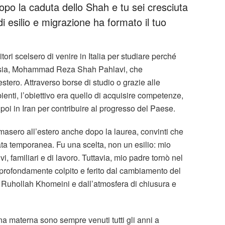
dopo la caduta dello Shah e tu sei cresciuta
di esilio e migrazione ha formato il tuo
ori scelsero di venire in Italia per studiare perché
Persia, Mohammad Reza Shah Pahlavi, che
estero. Attraverso borse di studio o grazie alle
ienti, l’obiettivo era quello di acquisire competenze,
oi in Iran per contribuire al progresso del Paese.
 rimasero all’estero anche dopo la laurea, convinti che
ta temporanea. Fu una scelta, non un esilio: mio
vi, familiari e di lavoro. Tuttavia, mio padre tornò nel
 profondamente colpito e ferito dal cambiamento del
 Ruhollah Khomeini e dall’atmosfera di chiusura e
na materna sono sempre venuti tutti gli anni a