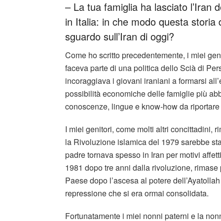
– La tua famiglia ha lasciato l’Iran 
in Italia: in che modo questa storia 
sguardo sull’Iran di oggi?
Come ho scritto precedentemente, i miei genit
faceva parte di una politica dello Scià di 
incoraggiava i giovani iraniani a formarsi all’
possibilità economiche delle famiglie più abb
conoscenze, lingue e know-how da riportare p
I miei genitori, come molti altri concittadini,
la Rivoluzione islamica del 1979 sarebbe sta
padre tornava spesso in Iran per motivi affetti
1981 dopo tre anni dalla rivoluzione, rimase
Paese dopo l’ascesa al potere dell’Ayatollah
repressione che si era ormai consolidata.
Fortunatamente i miei nonni paterni e la non