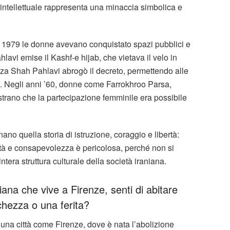
 intellettuale rappresenta una minaccia simbolica e
l 1979 le donne avevano conquistato spazi pubblici e
lavi emise il Kashf-e hijab, che vietava il velo in
a Shah Pahlavi abrogò il decreto, permettendo alle
i. Negli anni ’60, donne come Farrokhroo Parsa,
strano che la partecipazione femminile era possibile
no quella storia di istruzione, coraggio e libertà:
lità e consapevolezza è pericolosa, perché non si
intera struttura culturale della società iraniana.
niana che vive a Firenze, senti di abitare
chezza o una ferita?
 una città come Firenze, dove è nata l’abolizione