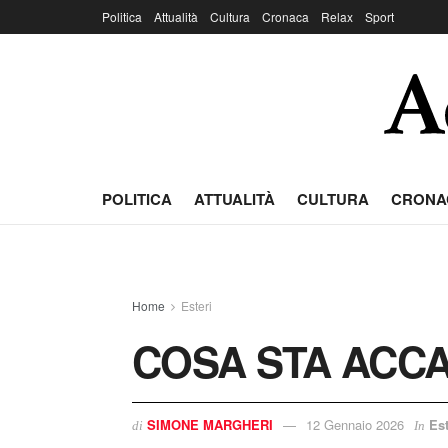
Politica
Attualità
Cultura
Cronaca
Relax
Sport
POLITICA
ATTUALITÀ
CULTURA
CRONA
Home
Esteri
COSA STA ACCA
SIMONE MARGHERI
12 Gennaio 2026
Est
di
In