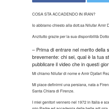
COSA STA ACCADENDO IN IRAN?
Io abbiamo chiesto alla dott.sa Nilufar Amir 
Anzitutto grazie per la sua disponibilità Dotto
– Prima di entrare nel merito della s
brevemente: chi sei, qual è la tua s
pubblicare il video che in questi gior
Mi chiamo Nilufar di nome e Amir Djafari R
Mi piace definirmi una persiana, nata a Firenz
Santa Chiara di Firenze.
I miei genitori vennero nel 1972 in Italia e sc
mio Padre ed accademia delle belle arti mia 