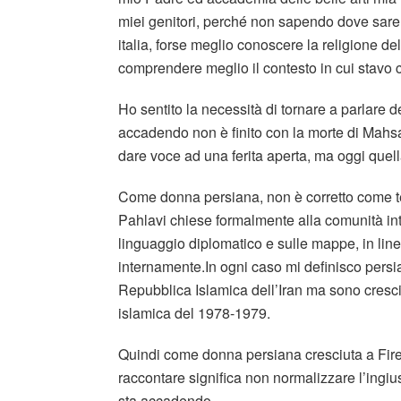
miei genitori, perché non sapendo dove sare
italia, forse meglio conoscere la religione d
comprendere meglio il contesto in cui stavo
Ho sentito la necessità di tornare a parlare 
accadendo non è finito con la morte di Mahsa
dare voce ad una ferita aperta, ma oggi quella
Come donna persiana, non è corretto come t
Pahlavi chiese formalmente alla comunità inte
linguaggio diplomatico e sulle mappe, in li
internamente.In ogni caso mi definisco persi
Repubblica Islamica dell’Iran ma sono cresciu
islamica del 1978-1979.
Quindi come donna persiana cresciuta a Fire
raccontare significa non normalizzare l’ingius
sta accadendo.