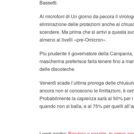
Bassetti.
Ai microfoni di Un giorno da pecora il virolog
eliminazione delle protezioni anche al chiuso
scendere. Ma prima che si arrivi a questa svo
almeno ai livelli «pre-Omicron».
Più prudente il governatore della Campania,
mascherina preferisce farla tenere fino a marzo
delle discoteche.
Venerdì scade l’ultima proroga delle chiusu
ancora non si conoscono le limitazioni, è cer
Probabilmente la capienza sarà al 50% per i 
quando non si balla, e al 75% per quelli all’a
Leggi anche:
Benzina e gasolio, in arrivo a