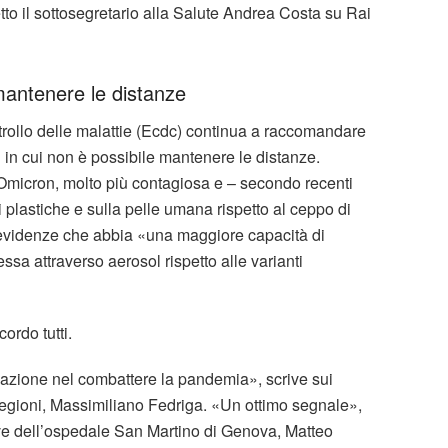
tto il sottosegretario alla Salute Andrea Costa su Rai
antenere le distanze
ntrollo delle malattie (Ecdc) continua a raccomandare
si in cui non è possibile mantenere le distanze.
 Omicron, molto più contagiosa e – secondo recenti
ci plastiche e sulla pelle umana rispetto al ceppo di
evidenze che abbia «una maggiore capacità di
ssa attraverso aerosol rispetto alle varianti
ordo tutti.
zazione nel combattere la pandemia», scrive sui
Regioni, Massimiliano Fedriga. «Un ottimo segnale»,
ettive dell’ospedale San Martino di Genova, Matteo