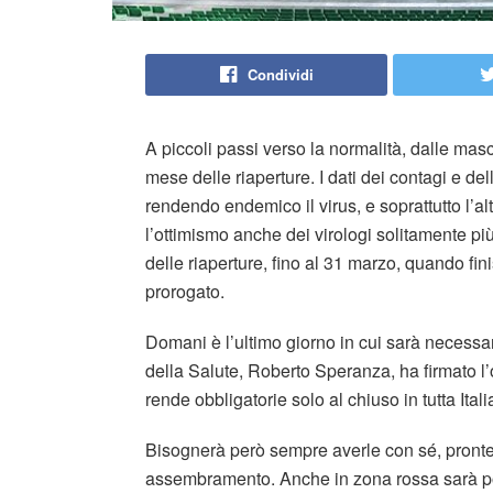
Condividi
A piccoli passi verso la normalità, dalle masch
mese delle riaperture. I dati dei contagi e d
rendendo endemico il virus, e soprattutto l’a
l’ottimismo anche dei virologi solitamente più
delle riaperture, fino al 31 marzo, quando f
prorogato.
Domani è l’ultimo giorno in cui sarà necessar
della Salute, Roberto Speranza, ha firmato l’
rende obbligatorie solo al chiuso in tutta Ita
Bisognerà però sempre averle con sé, pronte 
assembramento. Anche in zona rossa sarà poss