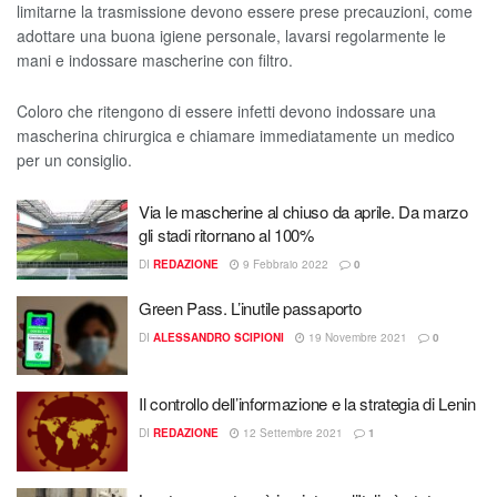
limitarne la trasmissione devono essere prese precauzioni, come
adottare una buona igiene personale, lavarsi regolarmente le
mani e indossare mascherine con filtro.
Coloro che ritengono di essere infetti devono indossare una
mascherina chirurgica e chiamare immediatamente un medico
per un consiglio.
Via le mascherine al chiuso da aprile. Da marzo
gli stadi ritornano al 100%
DI
REDAZIONE
9 Febbraio 2022
0
Green Pass. L’inutile passaporto
DI
ALESSANDRO SCIPIONI
19 Novembre 2021
0
Il controllo dell’informazione e la strategia di Lenin
DI
REDAZIONE
12 Settembre 2021
1