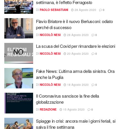
settimana, è l’effetto Ferragosto
DI
PAOLO SEBASTIANI
28 Agosto 2020
0
Flavio Briatore è il nuovo Berlusconi: odiato
perché di successo
DI
NICCOLÒ NESI
28 Agosto 2020
0
La scusa del Covid per rimandare le elezioni
DI
NICCOLÒ NESI
20 Agosto 2020
0
Fake News: L’ultima arma della sinistra. Ora
anche la Puglia
DI
NICCOLÒ NESI
18 Agosto 2020
0
Il Coronavirus sancisce la fine della
globalizzazione
DI
REDAZIONE
15 Agosto 2020
0
Spiagge in crisi: ancora male i giorni feriali, si
salva il fine settimana