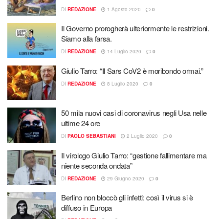
DI
REDAZIONE
1 Agosto 2020
0
Il Governo prorogherà ulteriormente le restrizioni.
Siamo alla farsa.
DI
REDAZIONE
14 Luglio 2020
0
Giulio Tarro: “Il Sars CoV2 è moribondo ormai.”
DI
REDAZIONE
8 Luglio 2020
0
50 mila nuovi casi di coronavirus negli Usa nelle
ultime 24 ore
DI
PAOLO SEBASTIANI
2 Luglio 2020
0
Il virologo Giulio Tarro: “gestione fallimentare ma
niente seconda ondata”
DI
REDAZIONE
29 Giugno 2020
0
Berlino non bloccò gli infetti: così il virus si è
diffuso in Europa