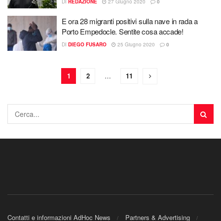
DI
REDAZIONE
27 Giugno 2020
0
E ora 28 migranti positivi sulla nave in rada a
Porto Empedocle. Sentite cosa accade!
DI
DIEGO FUSARO
25 Giugno 2020
0
1
2
…
11
Contatti e informazioni AdHoc News
Partners & Advertising