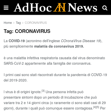
Home
Tag
CORONAVIRUS
Tag:
CORONAVIRUS
La
COVID-19
(acronimo dell’inglese
COronaVIrus Disease 19
),
più semplicemente
malattia da coronavirus 2019.
è una malattia infettiva respiratoria causata dal virus denominato
SARS-CoV-2 appartenente alla famiglia dei coronavirus.
I primi casi sono stati riscontrati durante la pandemia di COVID-19
del 2019-2020.
[3]
l virus è di origini ignote.
Una persona infetta può
presentare sintomi dopo un periodo di incubazione che può
variare tra 2 e 14 giorni circa (o raramente ci sono stati casi di 29
[4]
[5]
giorni), durante i quali può comunque essere contagiosa.
Per