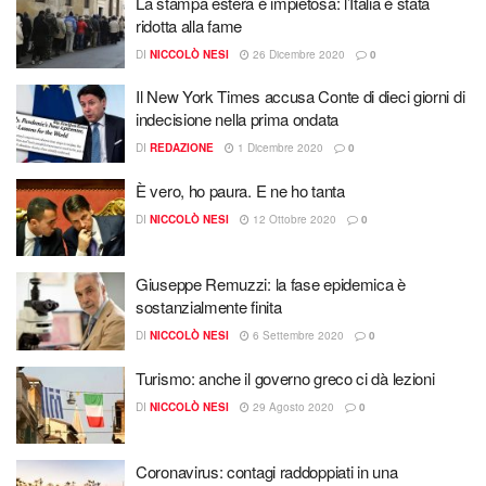
La stampa estera è impietosa: l’Italia è stata
ridotta alla fame
DI
NICCOLÒ NESI
26 Dicembre 2020
0
Il New York Times accusa Conte di dieci giorni di
indecisione nella prima ondata
DI
REDAZIONE
1 Dicembre 2020
0
È vero, ho paura. E ne ho tanta
DI
NICCOLÒ NESI
12 Ottobre 2020
0
Giuseppe Remuzzi: la fase epidemica è
sostanzialmente finita
DI
NICCOLÒ NESI
6 Settembre 2020
0
Turismo: anche il governo greco ci dà lezioni
DI
NICCOLÒ NESI
29 Agosto 2020
0
Coronavirus: contagi raddoppiati in una