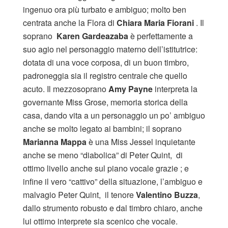
ingenuo ora più turbato e ambiguo; molto ben
centrata anche la Flora di
Chiara Maria Fiorani
. Il
soprano
Karen Gardeazaba
è perfettamente a
suo agio nel personaggio materno dell’istitutrice:
dotata di una voce corposa, di un buon timbro,
padroneggia sia il registro centrale che quello
acuto. Il mezzosoprano
Amy Payne
interpreta la
governante Miss Grose, memoria storica della
casa, dando vita a un personaggio un po’ ambiguo
anche se molto legato ai bambini; il soprano
Marianna Mappa
è una Miss Jessel inquietante
anche se meno “diabolica” di Peter Quint, di
ottimo livello anche sul piano vocale grazie ; e
infine il vero “cattivo” della situazione, l’ambiguo e
malvagio Peter Quint, il tenore
Valentino Buzza
,
dallo strumento robusto e dal timbro chiaro, anche
lui ottimo interprete sia scenico che vocale.