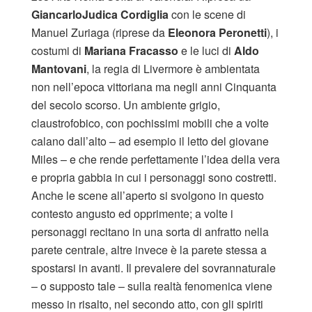
Giancarlo
Judica Cordiglia
con le scene di
Manuel Zuriaga (riprese da
Eleonora Peronetti
), i
costumi di
Mariana Fracasso
e le luci di
Aldo
Mantovani
, la regia di Livermore è ambientata
non nell’epoca vittoriana ma negli anni Cinquanta
del secolo scorso. Un ambiente grigio,
claustrofobico, con pochissimi mobili che a volte
calano dall’alto – ad esempio il letto del giovane
Miles – e che rende perfettamente l’idea della vera
e propria gabbia in cui i personaggi sono costretti.
Anche le scene all’aperto si svolgono in questo
contesto angusto ed opprimente; a volte i
personaggi recitano in una sorta di anfratto nella
parete centrale, altre invece è la parete stessa a
spostarsi in avanti. Il prevalere del sovrannaturale
– o supposto tale – sulla realtà fenomenica viene
messo in risalto, nel secondo atto, con gli spiriti