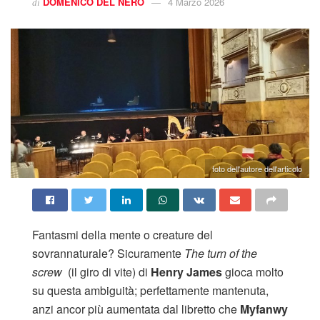
DOMENICO DEL NERO
4 Marzo 2026
di
foto dell'autore dell'articolo
Fantasmi della mente o creature del
sovrannaturale? Sicuramente
The turn of the
screw
(il giro di vite) di
Henry James
gioca molto
su questa ambiguità; perfettamente mantenuta,
anzi ancor più aumentata dal libretto che
Myfanwy