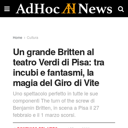
Home
Cultura
Un grande Britten al
teatro Verdi di Pisa: tra
incubi e fantasmi, la
magia del Giro di Vite
Uno spettacolo perfetto in tutte le sue
componenti The turn of the screw di
Benjamin Britten, in scena a Pisa il 27
febbraio e il 1 marzo scorsi.