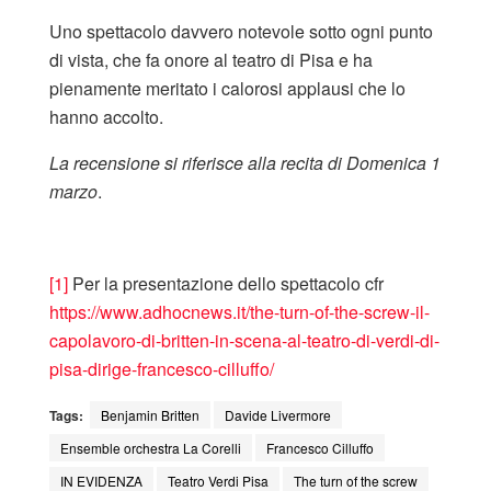
Uno spettacolo davvero notevole sotto ogni punto
di vista, che fa onore al teatro di Pisa e ha
pienamente meritato i calorosi applausi che lo
hanno accolto.
La recensione si riferisce alla recita di Domenica 1
marzo
.
[1]
Per la presentazione dello spettacolo cfr
https://www.adhocnews.it/the-turn-of-the-screw-il-
capolavoro-di-britten-in-scena-al-teatro-di-verdi-di-
pisa-dirige-francesco-cilluffo/
Tags:
Benjamin Britten
Davide Livermore
Ensemble orchestra La Corelli
Francesco Cilluffo
IN EVIDENZA
Teatro Verdi Pisa
The turn of the screw