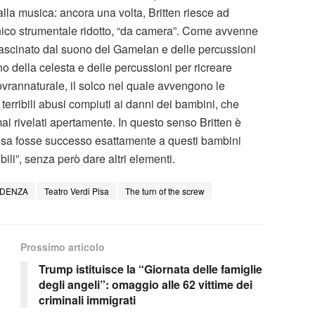
lla musica: ancora una volta, Britten riesce ad
ico strumentale ridotto, “da camera”. Come avvenne
ffascinato dal suono del Gamelan e delle percussioni
no della celesta e delle percussioni per ricreare
ovrannaturale, il solco nel quale avvengono le
 terribili abusi compiuti ai danni dei bambini, che
ai rivelati apertamente. In questo senso Britten è
cosa fosse successo esattamente a questi bambini
ili”, senza però dare altri elementi.
IDENZA
Teatro Verdi Pisa
The turn of the screw
Prossimo articolo
Trump istituisce la “Giornata delle famiglie
degli angeli”: omaggio alle 62 vittime dei
criminali immigrati