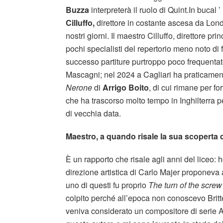
Buzza
interpreterà il ruolo di Quint.In bucal ’
Cilluffo,
direttore in costante ascesa da Lond
nostri giorni. Il maestro Cilluffo, direttore pri
pochi specialisti del repertorio meno noto di
successo partiture purtroppo poco frequenta
Mascagni; nel 2024 a Cagliari ha praticament
Nerone
di
Arrigo Boito
, di cui rimane per f
che ha trascorso molto tempo in Inghilterra p
di vecchia data.
Maestro, a quando risale la sua scoperta d
È un rapporto che risale agli anni del liceo: h
direzione artistica di Carlo Majer proponeva a
uno di questi fu proprio
The turn of the screw
colpito perché all’epoca non conoscevo Britt
veniva considerato un compositore di serie 