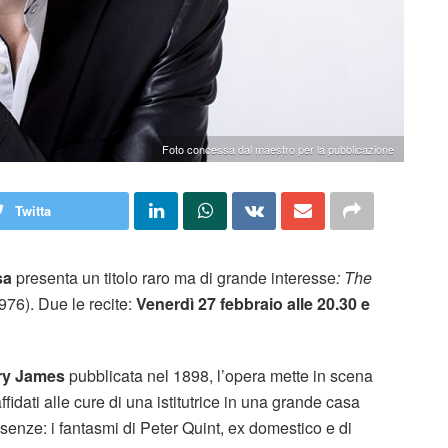
Foto concessa dal maestro per la pubblicazione
Twitta
sa
presenta un titolo raro ma di grande interesse
: The
976). Due le recite:
Venerdì 27 febbraio alle 20.30 e
ry James
pubblicata nel 1898, l’opera mette in scena
ffidati alle cure di una istitutrice in una grande casa
enze: i fantasmi di Peter Quint, ex domestico e di