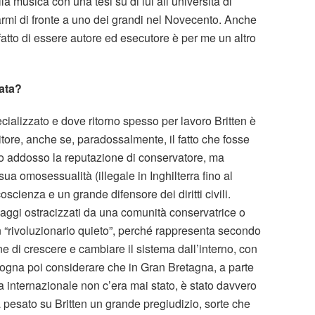
la musica con una tesi su di lui all’università di
armi di fronte a uno dei grandi nel Novecento. Anche
 fatto di essere autore ed esecutore è per me un altro
iata?
cializzato e dove ritorno spesso per lavoro Britten è
ore, anche se, paradossalmente, il fatto che fosse
uito addosso la reputazione di conservatore, ma
a omosessualità (illegale in Inghilterra fino al
oscienza e un grande difensore dei diritti civili.
ggi ostracizzati da una comunità conservatrice o
n “rivoluzionario quieto”, perché rappresenta secondo
 di crescere e cambiare il sistema dall’interno, con
sogna poi considerare che in Gran Bretagna, a parte
a internazionale non c’era mai stato, è stato davvero
a pesato su Britten un grande pregiudizio, sorte che