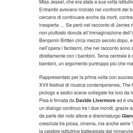
Miss Jessel, che era stata a sua volta istitut
Entrambi avevano iniziato nei confronti dei 
cercano di continuare anche da morti, contras
inesperta … Se però nel racconto di James ri
non piuttosto dovuta all’immaginazione dell’isti
Benjamin Britten circa mezzo secolo dopo, 
nell’opera i fantasmi, che nel racconto sono
direttamente con i bambini. Tema centrale è q
bambini, un argomento purtroppo più che mai 
Rappresentato per la prima volta con succes
XVII festival di musica contemporanea,
The t
prologo e sedici scene collegate tra loro da i
Pisa è firmata da
Davide
Livermore
ed è vis
un dialogo continuo tra i due mondi, grazie a
da parte del noto attore e drammaturgo
Gian
cresciuta tra prosa, cinema, ma anche serie
la celebre istitutrice tratteggiata dal roman