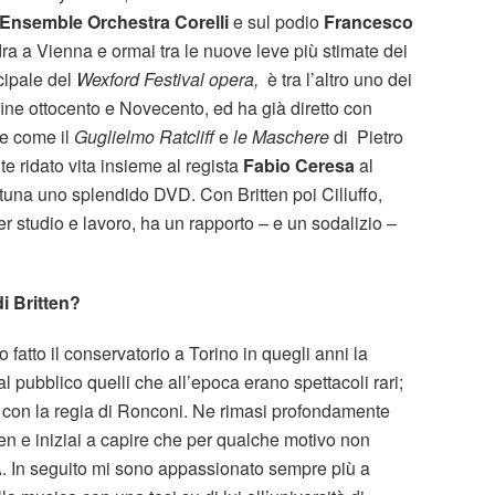
Ensemble Orchestra Corelli
e sul podio
Francesco
ra a Vienna e ormai tra le nuove leve più stimate dei
ncipale del
Wexford Festival opera,
è tra l’altro uno dei
 fine ottocento e Novecento, ed ha già diretto con
te come il
Guglielmo Ratcliff
e
le Maschere
di Pietro
e ridato vita insieme al regista
Fabio Ceresa
al
ortuna uno splendido DVD. Con Britten poi Cilluffo,
er studio e lavoro, ha un rapporto – e un sodalizio –
i Britten?
o fatto il conservatorio a Torino in quegli anni la
l pubblico quelli che all’epoca erano spettacoli rari;
con la regia di Ronconi. Ne rimasi profondamente
en e iniziai a capire che per qualche motivo non
A. In seguito mi sono appassionato sempre più a