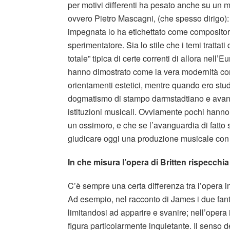
per motivi differenti ha pesato anche su un mus
ovvero Pietro Mascagni, (che spesso dirigo): i
impegnata lo ha etichettato come compositor
sperimentatore. Sia lo stile che i temi trattat
totale” tipica di certe correnti di allora nell’E
hanno dimostrato come la vera modernità con
orientamenti estetici, mentre quando ero stud
dogmatismo di stampo darmstadtiano e avangu
istituzioni musicali. Ovviamente pochi hanno
un ossimoro, e che se l’avanguardia di fatto 
giudicare oggi una produzione musicale con 
In che misura l’opera di Britten rispecchi
C’è sempre una certa differenza tra l’opera in
Ad esempio, nel racconto di James i due fant
limitandosi ad apparire e svanire; nell’opera 
figura particolarmente inquietante. Il senso d