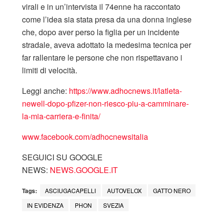
virali e in un’intervista il 74enne ha raccontato
come l’idea sia stata presa da una donna inglese
che, dopo aver perso la figlia per un incidente
stradale, aveva adottato la medesima tecnica per
far rallentare le persone che non rispettavano i
limiti di velocità.
Leggi anche:
https://www.adhocnews.it/latleta-
newell-dopo-pfizer-non-riesco-piu-a-camminare-
la-mia-carriera-e-finita/
www.facebook.com/adhocnewsitalia
SEGUICI SU GOOGLE
NEWS:
NEWS.GOOGLE.IT
Tags:
ASCIUGACAPELLI
AUTOVELOX
GATTO NERO
IN EVIDENZA
PHON
SVEZIA