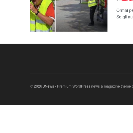
Ormai per
Se gli au
© 2026
JNews
- Premium WordPress news & magazine theme 