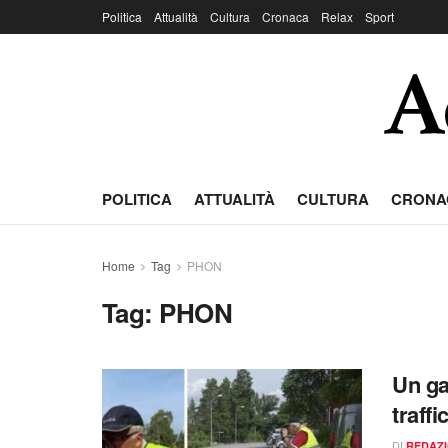
Politica
Attualità
Cultura
Cronaca
Relax
Sport
POLITICA
ATTUALITÀ
CULTURA
CRONA
Home
Tag
PHON
Tag:
PHON
Un ga
traffi
DI
REDAZ