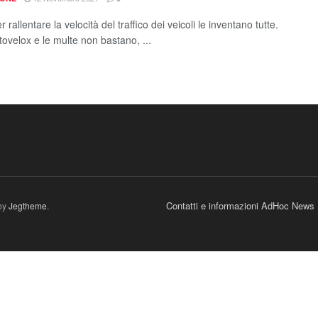
 rallentare la velocità del traffico dei veicoli le inventano tutte.
tovelox e le multe non bastano, ...
Contatti e informazioni AdHoc News
by
Jegtheme
.