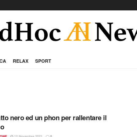
CA
RELAX
SPORT
tto nero ed un phon per rallentare il
co
12 Novembre 2021
IONE
0