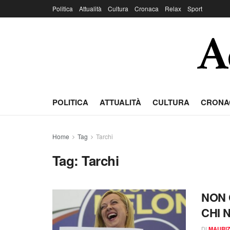
Politica
Attualità
Cultura
Cronaca
Relax
Sport
POLITICA
ATTUALITÀ
CULTURA
CRONA
Home
Tag
Tarchi
Tag:
Tarchi
NON 
CHI 
DI
MAURIZ