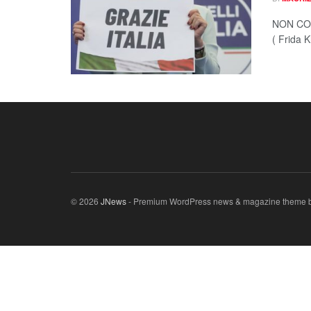
NON CO
( Frida K
© 2026
JNews
- Premium WordPress news & magazine theme 