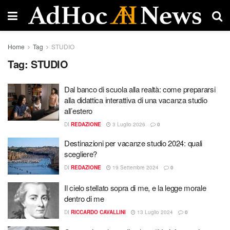
Home
Tag
STUDIO
Tag:
STUDIO
Dal banco di scuola alla realtà: come prepararsi
alla didattica interattiva di una vacanza studio
all’estero
DI
REDAZIONE
3 Luglio 2026
0
Destinazioni per vacanze studio 2024: quali
scegliere?
DI
REDAZIONE
19 Settembre 2024
0
Il cielo stellato sopra di me, e la legge morale
dentro di me
DI
RICCARDO CAVALLINI
13 Luglio 2024
0