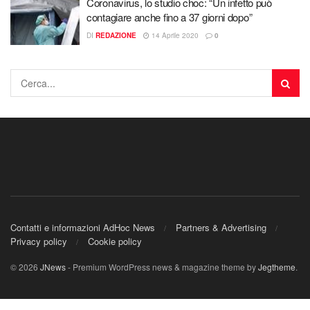
Coronavirus, lo studio choc: “Un infetto può
contagiare anche fino a 37 giorni dopo”
DI
REDAZIONE
14 Aprile 2020
0
Contatti e informazioni AdHoc News
Partners & Advertising
Privacy policy
Cookie policy
© 2026
JNews
- Premium WordPress news & magazine theme by
Jegtheme
.