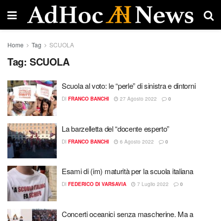
Home
Tag
SCUOLA
Tag:
SCUOLA
Scuola al voto: le “perle” di sinistra e dintorni
DI
FRANCO BANCHI
27 Agosto 2022
0
La barzelletta del “docente esperto”
DI
FRANCO BANCHI
6 Agosto 2022
0
Esami di (im) maturità per la scuola italiana
DI
FEDERICO DI VARSAVIA
7 Luglio 2022
0
Concerti oceanici senza mascherine. Ma a