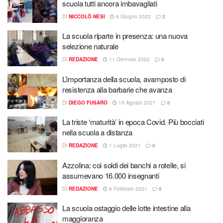
scuola tutti ancora imbavagliati
DI
NICCOLÒ NESI
6 Giugno 2022
2
La scuola riparte in presenza: una nuova
selezione naturale
DI
REDAZIONE
11 Gennaio 2022
0
L’importanza della scuola, avamposto di
resistenza alla barbarie che avanza
DI
DIEGO FUSARO
19 Agosto 2021
0
La triste ‘maturità’ in epoca Covid. Più bocciati
nella scuola a distanza
DI
REDAZIONE
1 Luglio 2021
0
Azzolina: coi soldi dei banchi a rotelle, si
assumevano 16.000 insegnanti
DI
REDAZIONE
8 Febbraio 2021
0
La scuola ostaggio delle lotte intestine alla
maggioranza