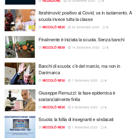
DI
REDAZIONE
29 Settembre 2020
0
Ibrahimović positivo al Covid, va in isolamento. A
scuola invece tutta la classe
DI
NICCOLÒ NESI
26 Settembre 2020
0
Finalmente è iniziata la scuola. Senza banchi
DI
NICCOLÒ NESI
14 Settembre 2020
0
Banchi di scuola: c’è del marcio, ma non in
Danimarca
DI
NICCOLÒ NESI
7 Settembre 2020
0
Giuseppe Remuzzi: la fase epidemica è
sostanzialmente finita
DI
NICCOLÒ NESI
6 Settembre 2020
0
Scuola: la follia di insegnanti e sindacati
DI
NICCOLÒ NESI
1 Settembre 2020
0