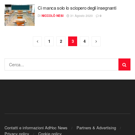
Ci manca solo lo sciopero degli insegnanti
DI
NICCOLÒ NESI
31 Agosto 2020
0
1
2
3
4
Contatti e informazioni AdHoc News
Partners & Advertising
Privacy policy
Cookie policy