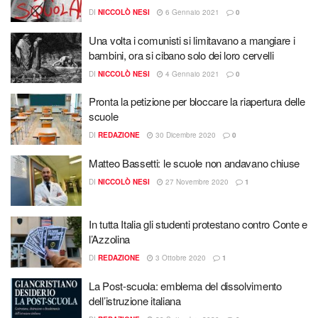
DI
NICCOLÒ NESI
6 Gennaio 2021
0
Una volta i comunisti si limitavano a mangiare i
bambini, ora si cibano solo dei loro cervelli
DI
NICCOLÒ NESI
4 Gennaio 2021
0
Pronta la petizione per bloccare la riapertura delle
scuole
DI
REDAZIONE
30 Dicembre 2020
0
Matteo Bassetti: le scuole non andavano chiuse
DI
NICCOLÒ NESI
27 Novembre 2020
1
In tutta Italia gli studenti protestano contro Conte e
l’Azzolina
DI
REDAZIONE
3 Ottobre 2020
1
La Post-scuola: emblema del dissolvimento
dell’istruzione italiana