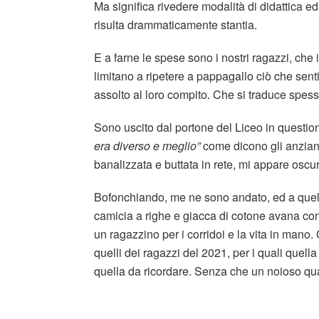
Ma significa rivedere modalità di didattica e
risulta drammaticamente stantia.
E a farne le spese sono i nostri ragazzi, che i
limitano a ripetere a pappagallo ciò che sen
assolto al loro compito. Che si traduce spess
Sono uscito dal portone del Liceo in questio
era diverso e meglio”
come dicono gli anziani,
banalizzata e buttata in rete, mi appare oscu
Bofonchiando, me ne sono andato, ed a quel pu
camicia a righe e giacca di cotone avana co
un ragazzino per i corridoi e la vita in mano. 
quelli dei ragazzi del 2021, per i quali quella
quella da ricordare. Senza che un noioso quas