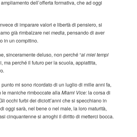
d ampliamento dell’offerta formativa, che ad oggi
nvece di imparare valori e libertà di pensiero, si
tiamo già rimbalzare nei
media
, pensando di aver
o in un compitino.
ne, sinceramente deluso, non perché “
ai miei tempi
 ma perché il futuro per la scuola, appiattita,
ro
.
nto mi sono ricordato di un luglio di mille anni fa,
n le maniche rimboccate alla
Miami Vice:
la corsa di
Gli occhi furbi dei diciott’anni che si specchiano in
 di oggi sarà, nel bene o nel male, la loro maturità,
i cinquantenne si arroghi il diritto di metterci bocca.