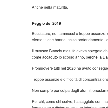
Anche nella maturità.
Peggio del 2019
Bocciature, non ammessi e troppe assenze:
elementi che hanno inciso profondamente, evid
Il ministro Bianchi mesi fa aveva spiegato c
come accaduto lo scorso anno, perché la Dad
Promuovere tutti nel 2020 ha avuto consegue
Troppe assenze e difficoltà di concentrazion
Non sempre per colpa degli alunni, onestam
Per chi, come chi scrive, ha saggiato con man
formazione a distanza, con un interlocutore d