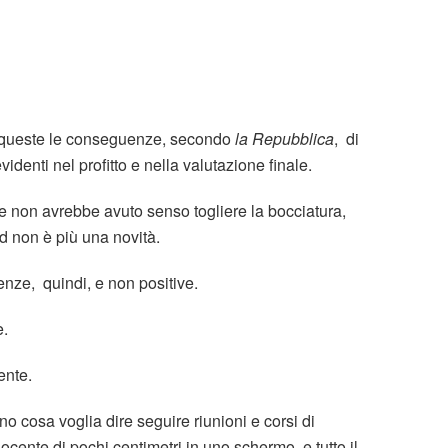
 queste le conseguenze, secondo
la Repubblica
, di
enti nel profitto e nella valutazione finale.
he non avrebbe avuto senso togliere la bocciatura,
 non è più una novità.
nze, quindi, e non positive.
e.
ente.
o cosa voglia dire seguire riunioni e corsi di
ocente di pochi centimetri in uno schermo, e tutto il