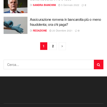
DI
SANDRA BIANCHINI
5 Gennaio 2022
2
Assicurazione romena in bancarotta più o meno
fraudolenta; ora chi paga?
DI
REDAZIONE
20 Dicembre 2021
0
1
2