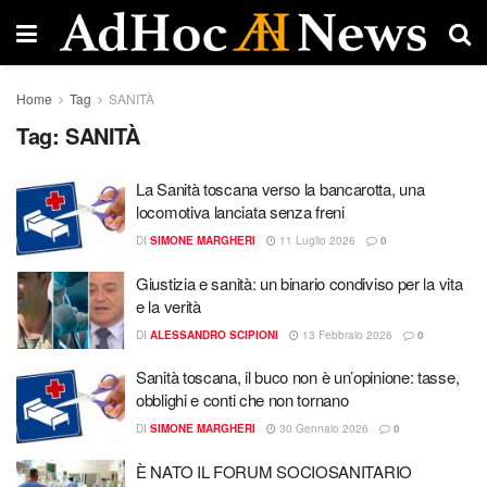
Home
Tag
SANITÀ
Tag:
SANITÀ
La Sanità toscana verso la bancarotta, una
locomotiva lanciata senza freni
DI
SIMONE MARGHERI
11 Luglio 2026
0
Giustizia e sanità: un binario condiviso per la vita
e la verità
DI
ALESSANDRO SCIPIONI
13 Febbraio 2026
0
Sanità toscana, il buco non è un’opinione: tasse,
obblighi e conti che non tornano
DI
SIMONE MARGHERI
30 Gennaio 2026
0
È NATO IL FORUM SOCIOSANITARIO