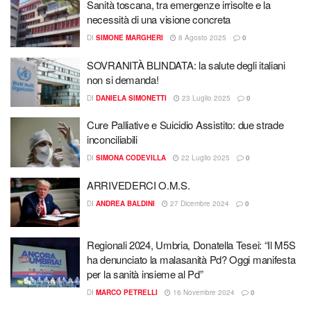
Sanità toscana, tra emergenze irrisolte e la
necessità di una visione concreta
DI
SIMONE MARGHERI
8 Agosto 2025
0
SOVRANITÀ BLINDATA: la salute degli italiani
non si demanda!
DI
DANIELA SIMONETTI
23 Luglio 2025
0
Cure Palliative e Suicidio Assistito: due strade
inconciliabili
DI
SIMONA CODEVILLA
22 Luglio 2025
0
ARRIVEDERCI O.M.S.
DI
ANDREA BALDINI
27 Dicembre 2024
0
Regionali 2024, Umbria, Donatella Tesei: “Il M5S
ha denunciato la malasanità Pd? Oggi manifesta
per la sanità insieme al Pd”
DI
MARCO PETRELLI
16 Novembre 2024
0