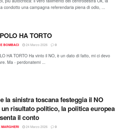
i, più autocritica: il vero fallimento del centrodestra Ok, la
 ha condotto una campagna referendaria piena di odio, ...
OPOLO HA TORTO
24 Marzo 2026
RE BOMBACI
0
O HA TORTO Ha vinto il NO, è un dato di fatto, mi ci devo
re. Ma - perdonatemi ...
e la sinistra toscana festeggia il NO
un risultato politico, la politica europea
esenta il conto
24 Marzo 2026
E MARGHERI
0