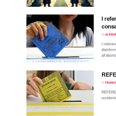
I ref
consa
DI
ALESSA
I referen
disinfor
all’aborto
REFE
DI
FRANCE
REFEREN
occidenta