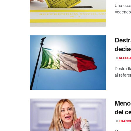
Una occa
Vedendo 
Destr
deciso
DI
ALESSA
Destra it
al refer
Meno a
del c
DI
FRANC