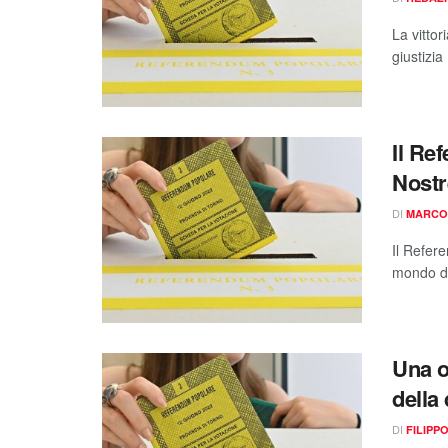
La vittor
giustizia
Il Re
Nostr
DI
MARCO
Il Refer
mondo de
Una o
della
DI
FILIPP