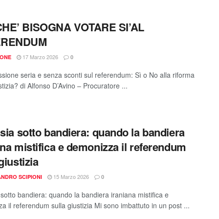
HE’ BISOGNA VOTARE SI’AL
ERENDUM
17 Marzo 2026
IONE
0
ssione seria e senza sconti sul referendum: Sì o No alla riforma
stizia? di Alfonso D’Avino – Procuratore ...
isia sotto bandiera: quando la bandiera
ana mistifica e demonizza il referendum
giustizia
15 Marzo 2026
NDRO SCIPIONI
0
 sotto bandiera: quando la bandiera iraniana mistifica e
 il referendum sulla giustizia Mi sono imbattuto in un post ...