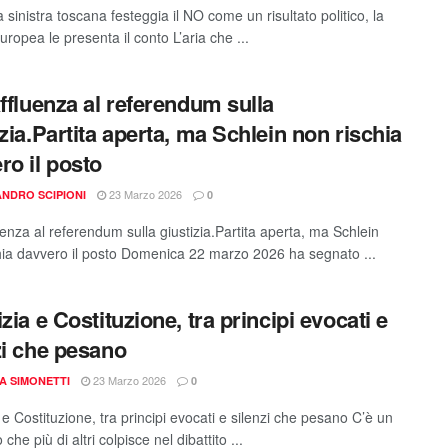
 sinistra toscana festeggia il NO come un risultato politico, la
europea le presenta il conto L’aria che ...
affluenza al referendum sulla
izia.Partita aperta, ma Schlein non rischia
ro il posto
23 Marzo 2026
NDRO SCIPIONI
0
uenza al referendum sulla giustizia.Partita aperta, ma Schlein
hia davvero il posto Domenica 22 marzo 2026 ha segnato ...
zia e Costituzione, tra principi evocati e
zi che pesano
23 Marzo 2026
A SIMONETTI
0
 e Costituzione, tra principi evocati e silenzi che pesano C’è un
che più di altri colpisce nel dibattito ...