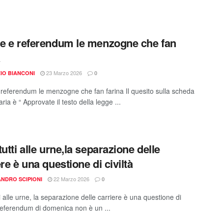
e e referendum le menzogne che fan
a
23 Marzo 2026
IO BIANCONI
0
 referendum le menzogne che fan farina Il quesito sulla scheda
ria è “ Approvate il testo della legge ...
utti alle urne,la separazione delle
re è una questione di civiltà
22 Marzo 2026
NDRO SCIPIONI
0
i alle urne, la separazione delle carriere è una questione di
l referendum di domenica non è un ...