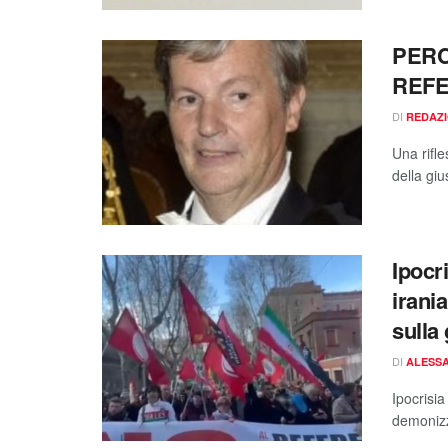
PERC
REF
DI
REDAZ
Una rifle
della giu
Ipocr
irani
sulla 
DI
ALESSA
Ipocrisia
demonizza