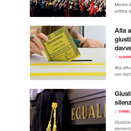
Mentre la
politica 
Alta 
giust
davve
DI
ALESSA
Alta affl
non risc
Giusti
silen
DI
DANIEL
Giustizia
elemento 