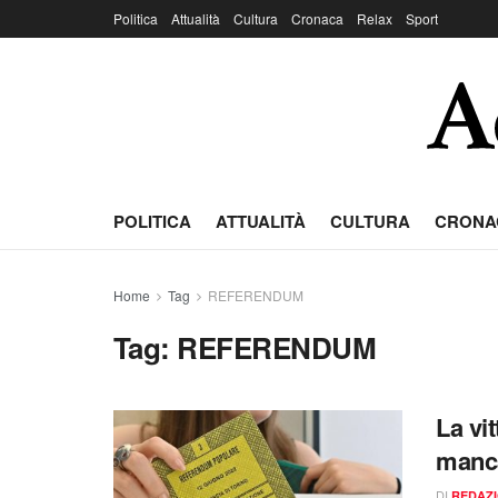
Politica
Attualità
Cultura
Cronaca
Relax
Sport
POLITICA
ATTUALITÀ
CULTURA
CRONA
Home
Tag
REFERENDUM
Tag:
REFERENDUM
La vit
manca
DI
REDAZ