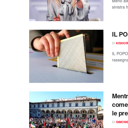
Meno alib
sinistra
IL P
DI
KISHO
IL POPOL
rassegna
Mentr
come 
le pr
DI
SIMON