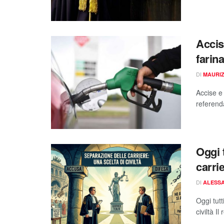
Accis
farin
DI
MAURIZ
Accise e
referenda
Oggi t
carrie
DI
ALESSA
Oggi tutt
civiltà I