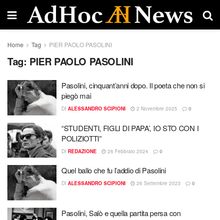
Home
Tag
PIER PAOLO PASOLINI
Tag:
PIER PAOLO PASOLINI
Pasolini, cinquant’anni dopo. Il poeta che non si
piegò mai
DI
ALESSANDRO SCIPIONI
2 Novembre 2025
0
“STUDENTI, FIGLI DI PAPA’, IO STO CON I
POLIZIOTTI”
DI
REDAZIONE
26 Febbraio 2024
0
Quel ballo che fu l’addio di Pasolini
DI
ALESSANDRO SCIPIONI
26 Settembre 2023
0
Pasolini, Salò e quella partita persa con