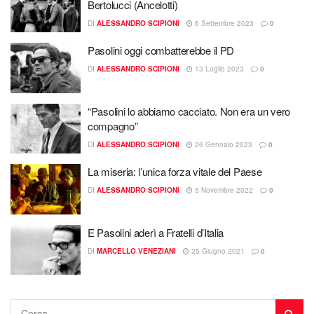
Bertolucci (Ancelotti)
DI
ALESSANDRO SCIPIONI
6 Settembre 2023
0
Pasolini oggi combatterebbe il PD
DI
ALESSANDRO SCIPIONI
13 Luglio 2023
0
“Pasolini lo abbiamo cacciato. Non era un vero
compagno”
DI
ALESSANDRO SCIPIONI
26 Gennaio 2023
0
La miseria: l’unica forza vitale del Paese
DI
ALESSANDRO SCIPIONI
5 Novembre 2022
0
E Pasolini aderì a Fratelli d’Italia
DI
MARCELLO VENEZIANI
25 Giugno 2021
0