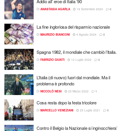
Addio all’ eroe di Italia ’90
DI
ANASTASIA AGARLA
19 Settembre 2024
0
La fine ingloriosa del risparmio nazionale
DI
MAURIZIO BIANCONI
4 Agosto 2024
0
Spagna 1982, il mondiale che cambiò l’Italia.
DI
FABRIZIO GIUSTI
12 Luglio 2022
0
L’Italia (di nuovo) fuori dal mondiale. Ma il
problema è profondo
DI
NICCOLÒ NESI
25 Marzo 2022
1
Cosa resta dopo la festa tricolore
DI
MARCELLO VENEZIANI
25 Luglio 2021
0
Contro il Belgio la Nazionale si inginocchiera’