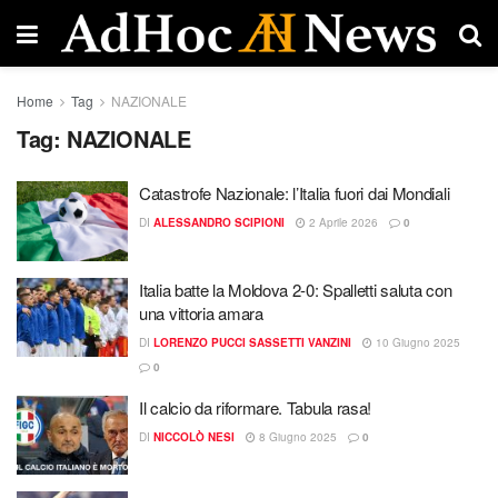
Home
Tag
NAZIONALE
Tag:
NAZIONALE
Catastrofe Nazionale: l’Italia fuori dai Mondiali
DI
ALESSANDRO SCIPIONI
2 Aprile 2026
0
Italia batte la Moldova 2-0: Spalletti saluta con
una vittoria amara
DI
LORENZO PUCCI SASSETTI VANZINI
10 Giugno 2025
0
Il calcio da riformare. Tabula rasa!
DI
NICCOLÒ NESI
8 Giugno 2025
0