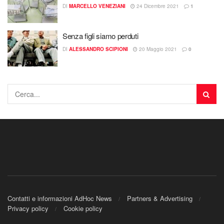
DI
MARCELLO VENEZIANI
24 Dicembre 2021
1
Senza figli siamo perduti
DI
ALESSANDRO SCIPIONI
20 Maggio 2021
0
Contatti e informazioni AdHoc News
Partners & Advertising
Privacy policy
Cookie policy