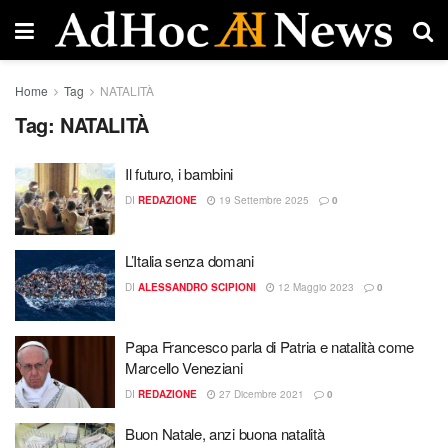
Home
Tag
NATALITÀ
Tag:
NATALITÀ
Il futuro, i bambini
DI
REDAZIONE
19 Settembre 2025
0
L’Italia senza domani
DI
ALESSANDRO SCIPIONI
12 Maggio 2023
0
Papa Francesco parla di Patria e natalità come
Marcello Veneziani
DI
REDAZIONE
27 Dicembre 2021
0
Buon Natale, anzi buona natalità