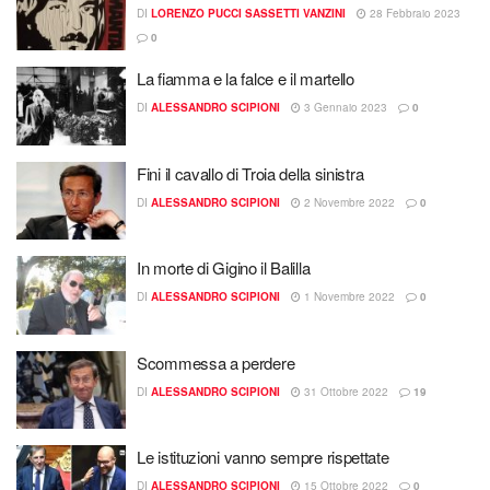
DI
LORENZO PUCCI SASSETTI VANZINI
28 Febbraio 2023
0
La fiamma e la falce e il martello
DI
ALESSANDRO SCIPIONI
3 Gennaio 2023
0
Fini il cavallo di Troia della sinistra
DI
ALESSANDRO SCIPIONI
2 Novembre 2022
0
In morte di Gigino il Balilla
DI
ALESSANDRO SCIPIONI
1 Novembre 2022
0
Scommessa a perdere
DI
ALESSANDRO SCIPIONI
31 Ottobre 2022
19
Le istituzioni vanno sempre rispettate
DI
ALESSANDRO SCIPIONI
15 Ottobre 2022
0