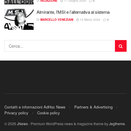
DI
REDAZIONE
17 Giugno 2020
0
Almirante, l’MSI e l’alternativa al sistema
DI
MARCELLO VENEZIANI
15 Marzo 2020
0
Contatti e informazioni AdHoc News
Partners & Advertising
Privacy policy
Cookie policy
© 2026
JNews
- Premium WordPress news & magazine theme by
Jegtheme
.