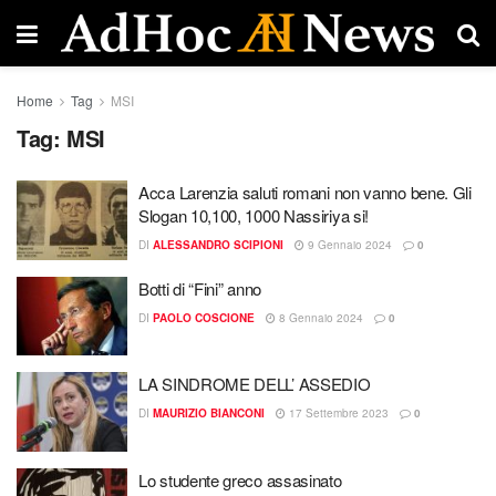
Home
Tag
MSI
Tag:
MSI
Acca Larenzia saluti romani non vanno bene. Gli
Slogan 10,100, 1000 Nassiriya si!
DI
ALESSANDRO SCIPIONI
9 Gennaio 2024
0
Botti di “Fini” anno
DI
PAOLO COSCIONE
8 Gennaio 2024
0
LA SINDROME DELL’ ASSEDIO
DI
MAURIZIO BIANCONI
17 Settembre 2023
0
Lo studente greco assasinato