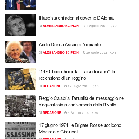
Il fascista chi aderì al governo D’Alema
DI
ALESSANDRO SCIPIONI
4 Agosto 2022
0
Addio Donna Assunta Almirante
DI
ALESSANDRO SCIPIONI
26 Aprile 2022
1
“1970: boia chi molla… a sedici anni”, la
recensione di un reggino
DI
REDAZIONE
22 Luglio 2020
0
Reggio Calabria: l’attualità del messaggio nel
cinquantesimo anniversario della Rivolta
DI
REDAZIONE
4 Agosto 2020
0
17 giugno 1974, le Brigate Rosse uccidono
Mazzola e Giralucci