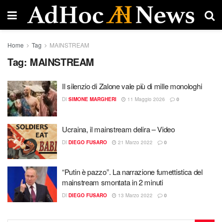
Home
Tag
MAINSTREAM
Tag:
MAINSTREAM
Il silenzio di Zalone vale più di mille monologhi
DI
SIMONE MARGHERI
11 Maggio 2026
0
Ucraina, il mainstream delira – Video
DI
DIEGO FUSARO
21 Marzo 2022
0
“Putin è pazzo”. La narrazione fumettistica del
mainstream smontata in 2 minuti
DI
DIEGO FUSARO
13 Marzo 2022
0