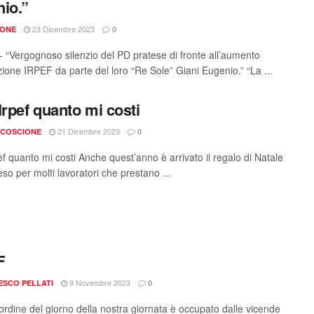
io.”
23 Dicembre 2023
IONE
0
- “Vergognoso silenzio del PD pratese di fronte all’aumento
zione IRPEF da parte del loro “Re Sole” Giani Eugenio.” “La ...
Irpef quanto mi costi
21 Dicembre 2023
 COSCIONE
0
f quanto mi costi Anche quest’anno è arrivato il regalo di Natale
eso per molti lavoratori che prestano ...
F
9 Novembre 2023
SCO PELLATI
0
ordine del giorno della nostra giornata è occupato dalle vicende