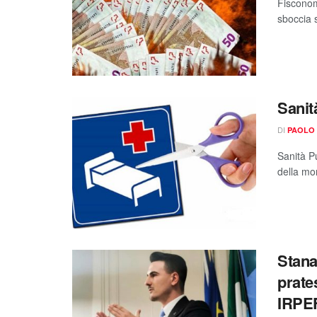
Fisconom
sboccia s
Sanit
DI
PAOLO
Sanità Pu
della mo
Stana
prate
IRPEF