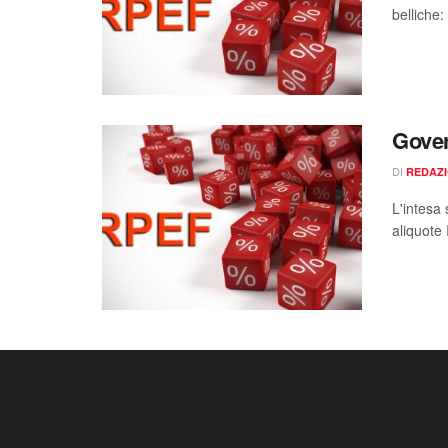
belliche:
Gover
DI
REDAZ
L'intesa 
aliquote