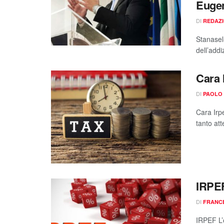
Eugen
DI
REDAZ
Stanasel
dell’addi
Cara 
DI
PAOLO
Cara Irpe
tanto att
IRPE
DI
FRANCE
IRPEF L’