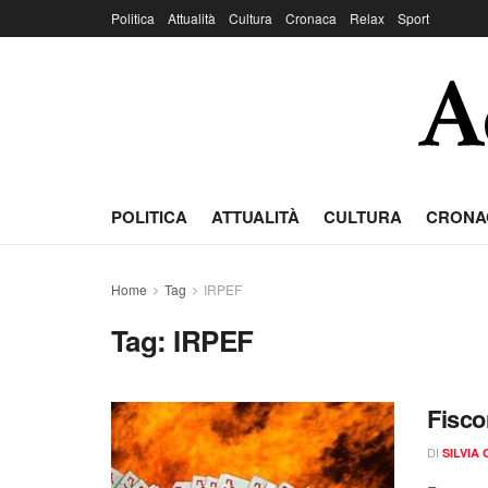
Politica
Attualità
Cultura
Cronaca
Relax
Sport
POLITICA
ATTUALITÀ
CULTURA
CRONA
Home
Tag
IRPEF
Tag:
IRPEF
Fisco
DI
SILVIA